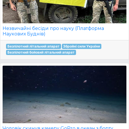
Незвичайні бесіди про науку (Платформа
Наукових Буднів)
Безпілотний літальний апарат
Збройні сили України
Безпілотний бойовий літальний апарат
Чоловік скинув камеру GoPro в океан з борту