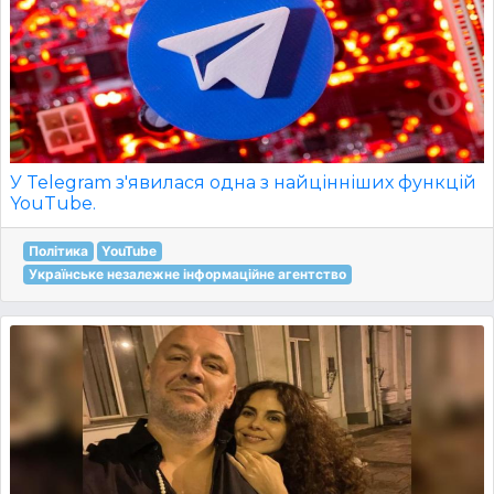
У Telegram з'явилася одна з найцінніших функцій
YouTube.
Політика
YouTube
Українське незалежне інформаційне агентство