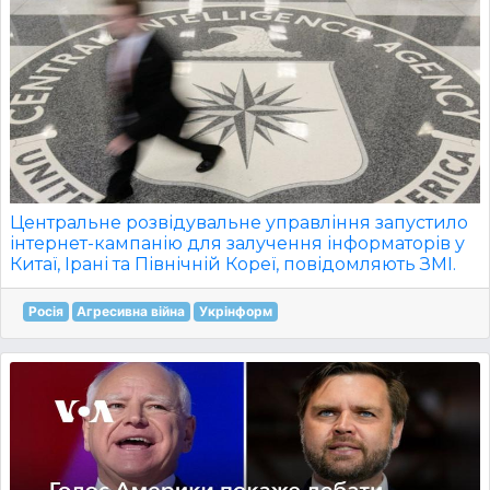
Центральне розвідувальне управління запустило
інтернет-кампанію для залучення інформаторів у
Китаї, Ірані та Північній Кореї, повідомляють ЗМІ.
Росія
Агресивна війна
Укрінформ