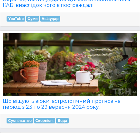
КАБ, внаслідок чого є постраждалі.
YouTube
Суми
Авіаудар
Що віщують зірки: астрологічний прогноз на
період з 23 по 29 вересня 2024 року.
Суспільство
Скорпіон.
Вода