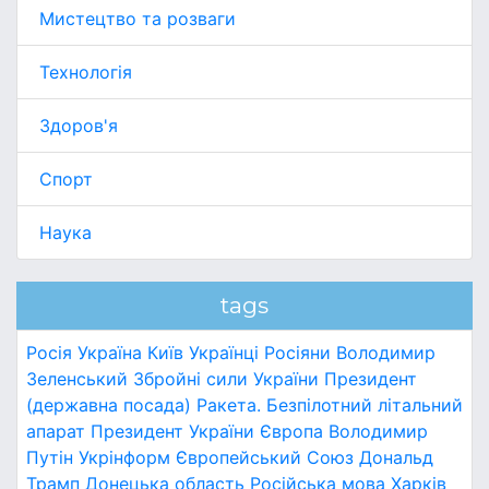
Мистецтво та розваги
Технологія
Здоров'я
Спорт
Наука
tags
Росія
Україна
Київ
Українці
Росіяни
Володимир
Зеленський
Збройні сили України
Президент
(державна посада)
Ракета.
Безпілотний літальний
апарат
Президент України
Європа
Володимир
Путін
Укрінформ
Європейський Союз
Дональд
Трамп
Донецька область
Російська мова
Харків