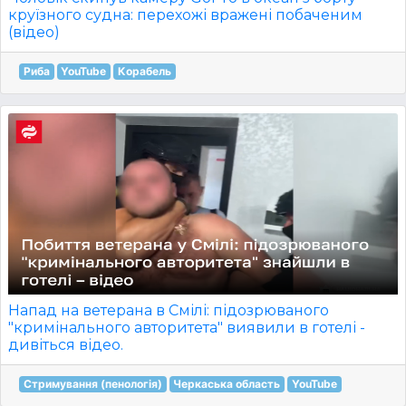
круїзного судна: перехожі вражені побаченим
(відео)
Риба
YouTube
Корабель
Напад на ветерана в Смілі: підозрюваного
"кримінального авторитета" виявили в готелі -
дивіться відео.
Стримування (пенологія)
Черкаська область
YouTube