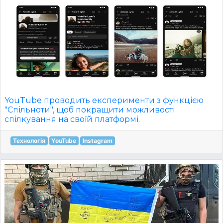
YouTube проводить експерименти з функцією
"Спільноти", щоб покращити можливості
спілкування на своїй платформі.
Технологія
YouTube
Instagram