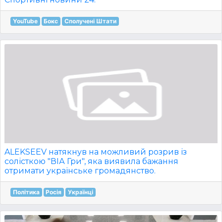
YouTube
Бокс
Сполучені Штати
ALEKSEEV натякнув на можливий розрив із
солісткою "ВІА Гри", яка виявила бажання
отримати українське громадянство.
Політика
Росія
Українці