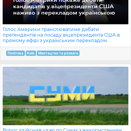
Голос Америки транслюватиме дебати
претендентів на посаду віцепрезидента США в
прямому ефірі з українським перекладом.
Політика
Київ
Мистецтво та розваги
Ворог здійснив удар по Сумах з використанням