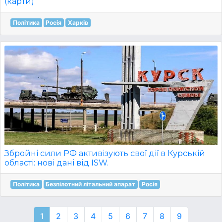
(карти)
Політика
Росія
Харків
Збройні сили РФ активізують свої дії в Курській
області: нові дані від ISW.
Політика
Безпілотний літальний апарат
Росія
1
2
3
4
5
6
7
8
9