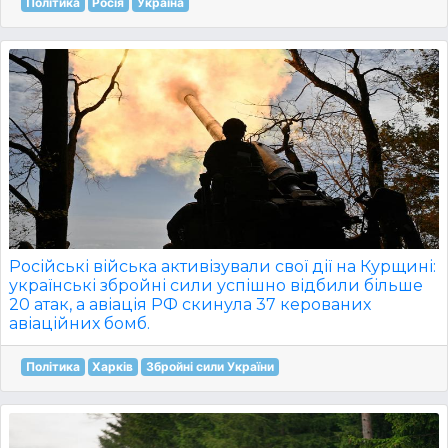
Політика
Росія
Україна
Російські війська активізували свої дії на Курщині:
українські збройні сили успішно відбили більше
20 атак, а авіація РФ скинула 37 керованих
авіаційних бомб.
Політика
Харків
Збройні сили України