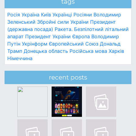
tags
Росія
Україна
Київ
Українці
Росіяни
Володимир
Зеленський
Збройні сили України
Президент
(державна посада)
Ракета.
Безпілотний літальний
апарат
Президент України
Європа
Володимир
Путін
Укрінформ
Європейський Союз
Дональд
Трамп
Донецька область
Російська мова
Харків
Німеччина
recent posts