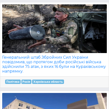
Генеральний штаб Збройних Сил України
повідомив, що протягом доби російські війська
здійснили 75 атак, з яких 16 були на Курахівському
напрямку.
Політика
Росія
Харківська область