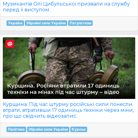
Музикантів Олі Цибульської призвали на службу
перед її виступом.
Україна
Збройні сили України
Патріотизм
Курщина. Під час штурму російські сили понесли
втрати, втративши 17 одиниць техніки через міни,
про що свідчить відеозапис.
Політика
Збройні сили України
Курськ