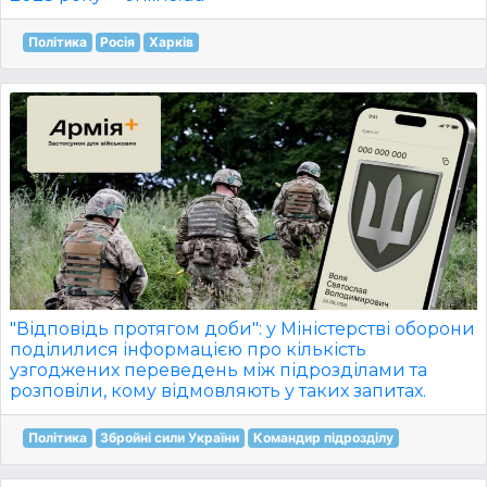
Політика
Росія
Харків
"Відповідь протягом доби": у Міністерстві оборони
поділилися інформацією про кількість
узгоджених переведень між підрозділами та
розповіли, кому відмовляють у таких запитах.
Політика
Збройні сили України
Командир підрозділу