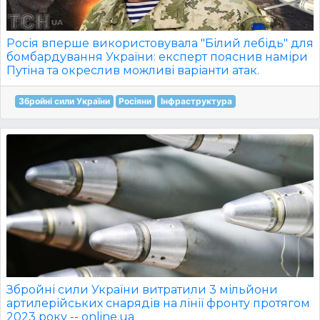
Росія вперше використовувала "Білий лебідь" для
бомбардування України: експерт пояснив наміри
Путіна та окреслив можливі варіанти атак.
Збройні сили України
Росіяни
Інфраструктура
Збройні сили України витратили 3 мільйони
артилерійських снарядів на лінії фронту протягом
2023 року -- online.ua