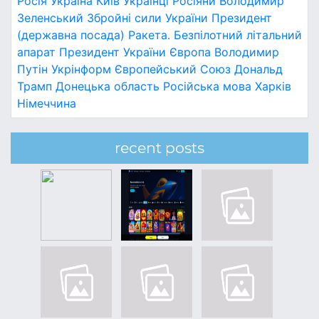
Росія
Україна
Київ
Українці
Росіяни
Володимир
Зеленський
Збройні сили України
Президент
(державна посада)
Ракета.
Безпілотний літальний
апарат
Президент України
Європа
Володимир
Путін
Укрінформ
Європейський Союз
Дональд
Трамп
Донецька область
Російська мова
Харків
Німеччина
recent posts