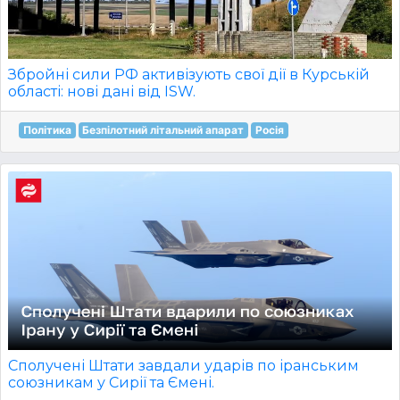
Збройні сили РФ активізують свої дії в Курській
області: нові дані від ISW.
Політика
Безпілотний літальний апарат
Росія
Сполучені Штати завдали ударів по іранським
союзникам у Сирії та Ємені.