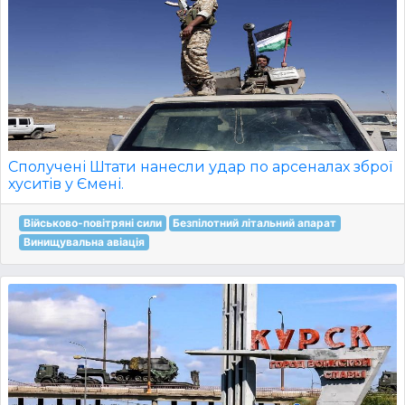
Сполучені Штати нанесли удар по арсеналах зброї
хуситів у Ємені.
Військово-повітряні сили
Безпілотний літальний апарат
Винищувальна авіація