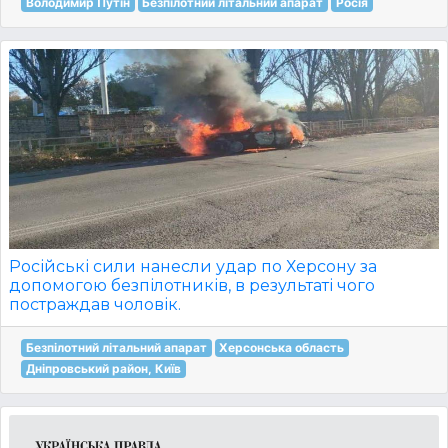
Володимир Путін
Безпілотний літальний апарат
Росія
Російські сили нанесли удар по Херсону за
допомогою безпілотників, в результаті чого
постраждав чоловік.
Безпілотний літальний апарат
Херсонська область
Дніпровський район, Київ