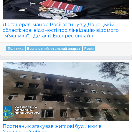
Як генерал-майор Росії загинув у Донецькій
області: нові відомості про ліквідацію відомого
"м'ясника" - Деталі | Експрес онлайн
Політика
Безпілотний літальний апарат
Росія
Противник атакував житлові будинки в
Харківській області.