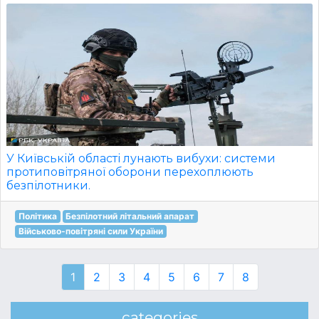
У Київській області лунають вибухи: системи
протиповітряної оборони перехоплюють
безпілотники.
Політика
Безпілотний літальний апарат
Військово-повітряні сили України
1
2
3
4
5
6
7
8
categories