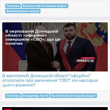
Політика
Безпілотний літальний апарат
Винищувальна авіація
В захопленій Донецькій області "офіційно"
оголосили про закінчення "СВО": які наслідки
цього рішення?
Політика
Володимир Путін
Безпілотний літальний апарат