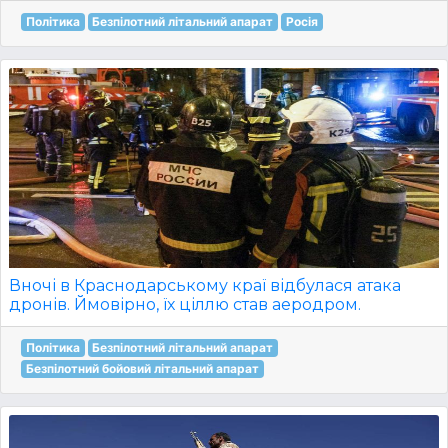
Політика
Безпілотний літальний апарат
Росія
Вночі в Краснодарському краї відбулася атака
дронів. Ймовірно, їх ціллю став аеродром.
Політика
Безпілотний літальний апарат
Безпілотний бойовий літальний апарат