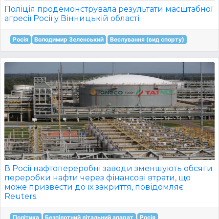
Поліція продемонструвала результати масштабної
агресії Росії у Вінницькій області.
Росія
Володимир Зеленський
Веслування (вид спорту)
В Росії нафтопереробні заводи зменшують обсяги
переробки нафти через фінансові втрати, що
може призвести до їх закриття, повідомляє
Reuters.
Політика
Безпілотний літальний апарат
Росія