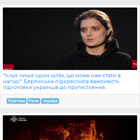
"Існує лише один шлях, що може нам стати в
нагоді": Берлінська підкреслила важливість
підготовки українців до протистояння.
Політика
Росія
Україна