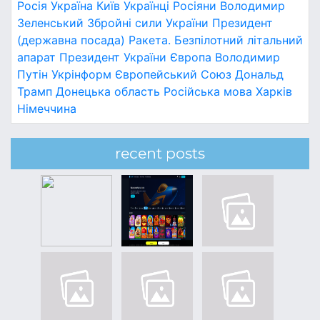
Росія
Україна
Київ
Українці
Росіяни
Володимир
Зеленський
Збройні сили України
Президент
(державна посада)
Ракета.
Безпілотний літальний
апарат
Президент України
Європа
Володимир
Путін
Укрінформ
Європейський Союз
Дональд
Трамп
Донецька область
Російська мова
Харків
Німеччина
recent posts