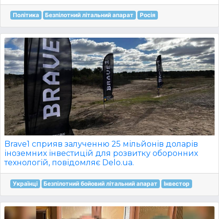
Політика
Безпілотний літальний апарат
Росія
Brave1 сприяв залученню 25 мільйонів доларів
іноземних інвестицій для розвитку оборонних
технологій, повідомляє Delo.ua.
Українці
Безпілотний бойовий літальний апарат
Інвестор