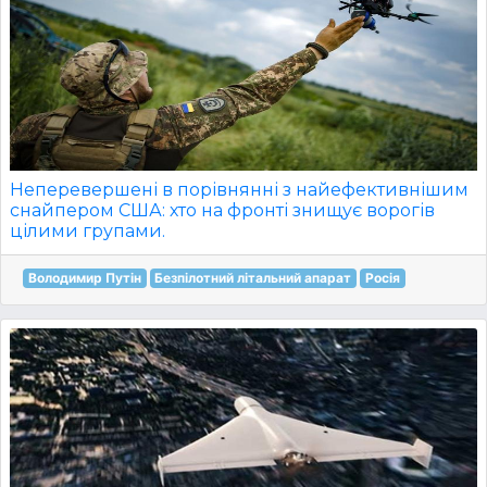
Неперевершені в порівнянні з найефективнішим
снайпером США: хто на фронті знищує ворогів
цілими групами.
Володимир Путін
Безпілотний літальний апарат
Росія