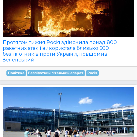
Протягом тижня Росія здійснила понад 800
ракетних атак і використала близько 600
безпілотників проти України, повідомив
Зеленський.
Політика
Безпілотний літальний апарат
Росія