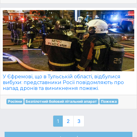
У Єфремові, що в Тульській області, відбулися
вибухи: представники Росії повідомляють про
напад дронів та виникнення пожежі.
Росіяни
Безпілотний бойовий літальний апарат
Пожежа
1
2
3