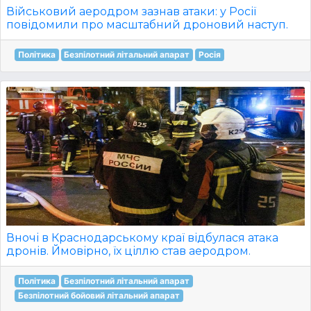
Військовий аеродром зазнав атаки: у Росії
повідомили про масштабний дроновий наступ.
Політика
Безпілотний літальний апарат
Росія
Вночі в Краснодарському краї відбулася атака
дронів. Ймовірно, їх ціллю став аеродром.
Політика
Безпілотний літальний апарат
Безпілотний бойовий літальний апарат