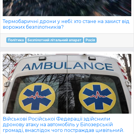
Термобаричні дрони у небі: хто стане на захист від
ворожих безпілотників?
Політика
Безпілотний літальний апарат
Росія
Військові Російської Федерації здійснили
дронову атаку на автомобіль у Білозерській
громаді, внаслідок чого постраждав цивільний.