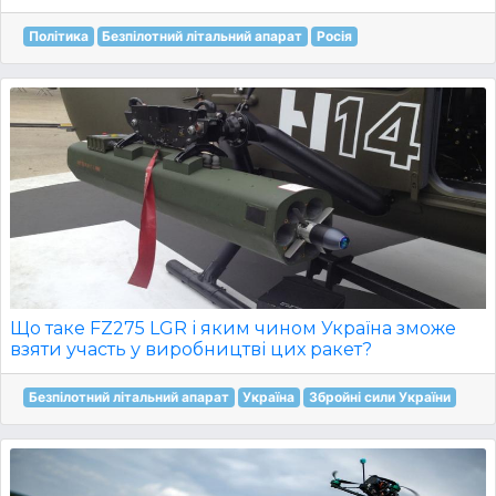
Політика
Безпілотний літальний апарат
Росія
Що таке FZ275 LGR і яким чином Україна зможе
взяти участь у виробництві цих ракет?
Безпілотний літальний апарат
Україна
Збройні сили України