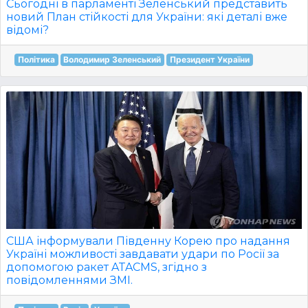
Сьогодні в парламенті Зеленський представить
новий План стійкості для України: які деталі вже
відомі?
Політика
Володимир Зеленський
Президент України
США інформували Південну Корею про надання
Україні можливості завдавати удари по Росії за
допомогою ракет ATACMS, згідно з
повідомленнями ЗМІ.