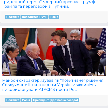
триденний термін", ядерний арсенал, тріумф
Трампа та переговори з Путіним.
Політика
Володимир Путін
Росія
Макрон охарактеризував як "позитивне" рішення
Сполучених Штатів надати Україні можливість
використовувати ATACMS проти Росії.
Політика
Росія
Президент (державна посада)