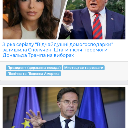
Зірка серіалу "Відчайдушні домогосподарки"
залишила Сполучені Штати після перемоги
Дональда Трампа на виборах.
Президент (державна посада)
Мистецтво та розваги
Північна та Південна Америка