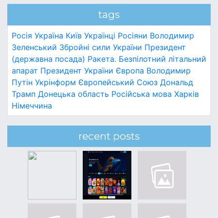
tags
Росія
Україна
Київ
Українці
Росіяни
Володимир
Зеленський
Збройні сили України
Президент
(державна посада)
Ракета.
Безпілотний літальний
апарат
Президент України
Європа
Володимир
Путін
Укрінформ
Європейський Союз
Дональд
Трамп
Донецька область
Російська мова
Харків
Німеччина
recent posts