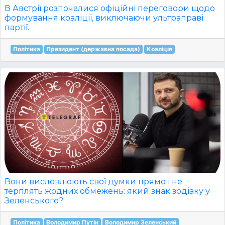
В Австрії розпочалися офіційні переговори щодо
формування коаліції, виключаючи ультраправі
партії.
Політика
Президент (державна посада)
Коаліція
Вони висловлюють свої думки прямо і не
терплять жодних обмежень: який знак зодіаку у
Зеленського?
Політика
Володимир Путін
Володимир Зеленський