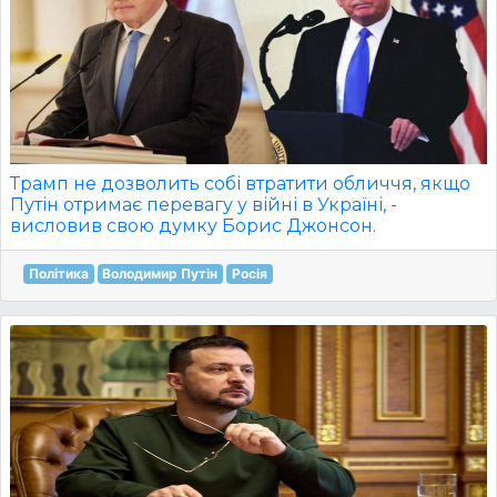
Трамп не дозволить собі втратити обличчя, якщо
Путін отримає перевагу у війні в Україні, -
висловив свою думку Борис Джонсон.
Політика
Володимир Путін
Росія