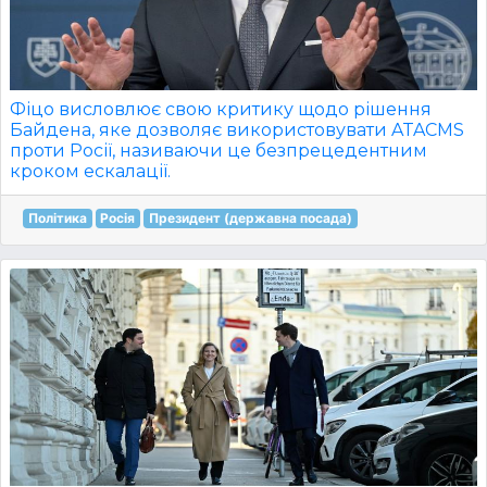
Фіцо висловлює свою критику щодо рішення
Байдена, яке дозволяє використовувати ATACMS
проти Росії, називаючи це безпрецедентним
кроком ескалації.
Політика
Росія
Президент (державна посада)