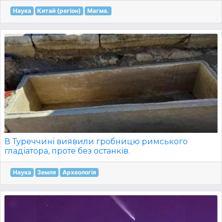
Наука
Китай (регіон)
Магма.
В Туреччині виявили гробницю римського
гладіатора, проте без останків.
Наука
Земля
Археологія