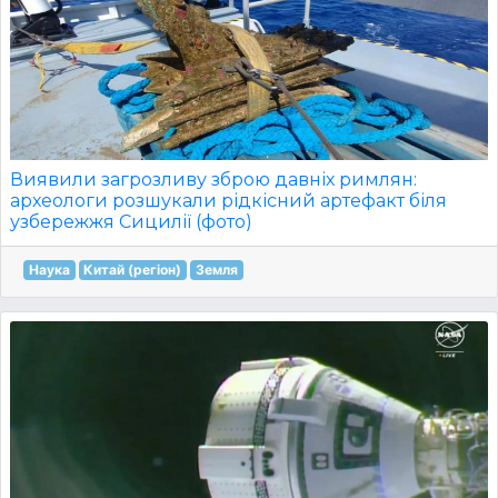
Виявили загрозливу зброю давніх римлян:
археологи розшукали рідкісний артефакт біля
узбережжя Сицилії (фото)
Наука
Китай (регіон)
Земля