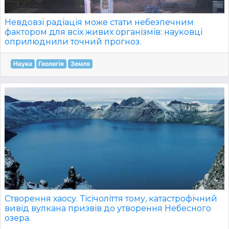
Невдовзі радіація може стати небезпечним
фактором для всіх живих організмів: науковці
оприлюднили точний прогноз.
Наука
Геологія
Земля
Створення хаосу. Tiсічоліття тому, катастрофічний
вивід вулкана призвів до утворення Небесного
озера.