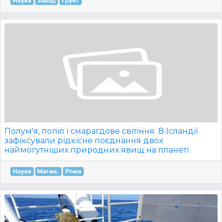
Наука
Завод
Ґрунт
Полум'я, попіл і смарагдове світіння. В Ісландії
зафіксували рідкісне поєднання двох
наймогутніших природних явищ на планеті.
Наука
Магма.
Річка