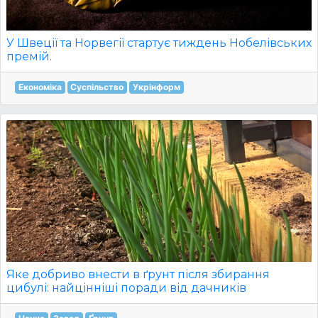
У Швеції та Норвегії стартує тиждень Нобелівських
премій.
Економіка
Суспільство
Укрінформ
Яке добриво внести в ґрунт після збирання
цибулі: найцінніші поради від дачників