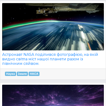
Астронавт NASA поділився фотографією, на якій
видно світла міст нашої планети разом із
північним сяйвом.
Наука
Земля
НАСА