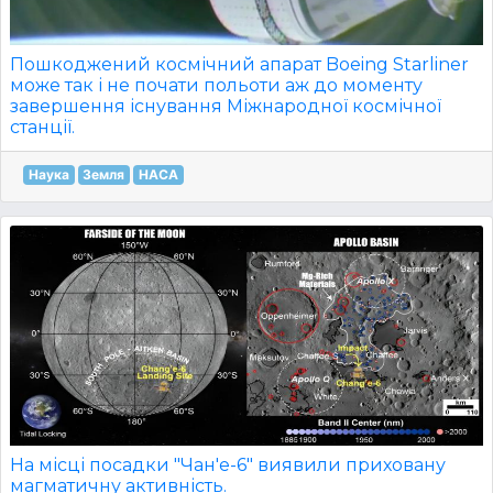
Пошкоджений космічний апарат Boeing Starliner
може так і не почати польоти аж до моменту
завершення існування Міжнародної космічної
станції.
Наука
Земля
НАСА
На місці посадки "Чан'е-6" виявили приховану
магматичну активність.