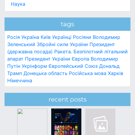
Наука
tags
Росія
Україна
Київ
Українці
Росіяни
Володимир
Зеленський
Збройні сили України
Президент
(державна посада)
Ракета.
Безпілотний літальний
апарат
Президент України
Європа
Володимир
Путін
Укрінформ
Європейський Союз
Дональд
Трамп
Донецька область
Російська мова
Харків
Німеччина
recent posts