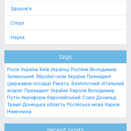
Здоров'я
Спорт
Наука
tags
Росія
Україна
Київ
Українці
Росіяни
Володимир
Зеленський
Збройні сили України
Президент
(державна посада)
Ракета.
Безпілотний літальний
апарат
Президент України
Європа
Володимир
Путін
Укрінформ
Європейський Союз
Дональд
Трамп
Донецька область
Російська мова
Харків
Німеччина
recent posts