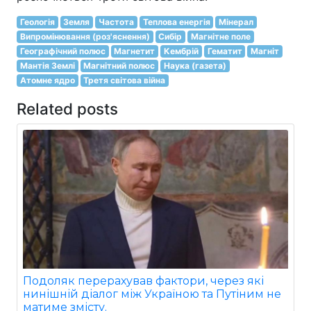
Геологія
Земля
Частота
Теплова енергія
Мінерал
Випромінювання (роз'яснення)
Сибір
Магнітне поле
Географічний полюс
Магнетит
Кембрій
Гематит
Магніт
Мантія Землі
Магнітний полюс
Наука (газета)
Атомне ядро
Третя світова війна
Related posts
Подоляк перерахував фактори, через які
нинішній діалог між Україною та Путіним не
матиме змісту.