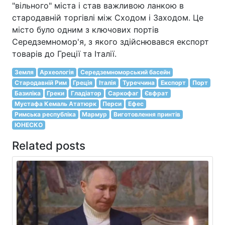
"вільного" міста і став важливою ланкою в
стародавній торгівлі між Сходом і Заходом. Це
місто було одним з ключових портів
Середземномор'я, з якого здійснювався експорт
товарів до Греції та Італії.
Земля
Археологія
Середземноморський басейн
Стародавній Рим
Греція
Італія
Туреччина
Експорт
Порт
Базиліка
Греки
Гладіатор
Саркофаг
Євфрат
Мустафа Кемаль Ататюрк
Перси
Ефес
Римська республіка
Мармур
Виготовлення принтів
ЮНЕСКО
Related posts