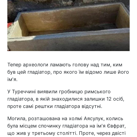
Тепер археологи ламають голову над тим, ким
був цей гладіатор, про якого їм відомо лише його
ім'я.
У Туреччині виявили гробницю римського
гладіатора, в якій знаходилися залишки 12 осіб,
проте самі рештки гладіатора відсутні.
Могила, розташована на холмі Аясулук, колись
була місцем спочинку гладіатора на ім'я Євфрат,
що жив у третьому столітті. Проте, через двісті