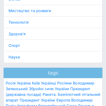
Мистецтво та розваги
Технологія
Здоров'я
Спорт
Наука
tags
Росія
Україна
Київ
Українці
Росіяни
Володимир
Зеленський
Збройні сили України
Президент
(державна посада)
Ракета.
Безпілотний літальний
апарат
Президент України
Європа
Володимир
Путін
Укрінформ
Європейський Союз
Дональд