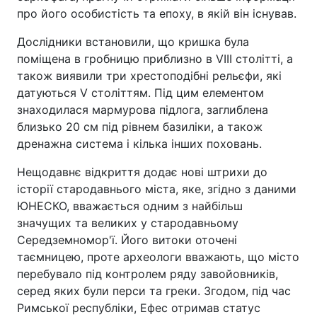
про його особистість та епоху, в якій він існував.
Дослідники встановили, що кришка була
поміщена в гробницю приблизно в VIII столітті, а
також виявили три хрестоподібні рельєфи, які
датуються V століттям. Під цим елементом
знаходилася мармурова підлога, заглиблена
близько 20 см під рівнем базиліки, а також
дренажна система і кілька інших поховань.
Нещодавнє відкриття додає нові штрихи до
історії стародавнього міста, яке, згідно з даними
ЮНЕСКО, вважається одним з найбільш
значущих та великих у стародавньому
Середземномор'ї. Його витоки оточені
таємницею, проте археологи вважають, що місто
перебувало під контролем ряду завойовників,
серед яких були перси та греки. Згодом, під час
Римської республіки, Ефес отримав статус