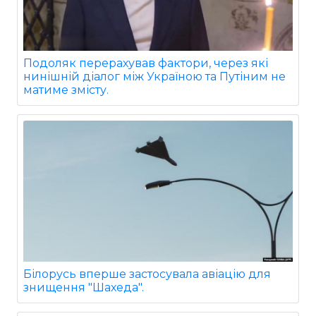
Подоляк перерахував фактори, через які
нинішній діалог між Україною та Путіним не
матиме змісту.
Білорусь вперше застосувала авіацію для
знищення "Шахеда".