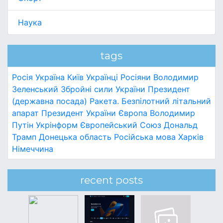
Наука
tags
Росія
Україна
Київ
Українці
Росіяни
Володимир
Зеленський
Збройні сили України
Президент
(державна посада)
Ракета.
Безпілотний літальний
апарат
Президент України
Європа
Володимир
Путін
Укрінформ
Європейський Союз
Дональд
Трамп
Донецька область
Російська мова
Харків
Німеччина
recent posts