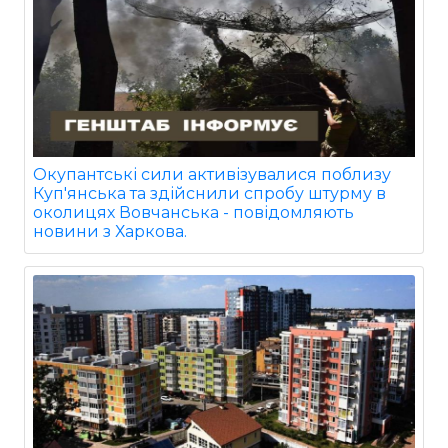
Окупантські сили активізувалися поблизу
Куп'янська та здійснили спробу штурму в
околицях Вовчанська - повідомляють
новини з Харкова.