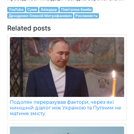
YouTube
Суми
Авіаудар
Повітряна бомба
Дрозденко Олексій Митрофанович
Рослинність
Related posts
Подоляк перерахував фактори, через які
нинішній діалог між Україною та Путіним не
матиме змісту.