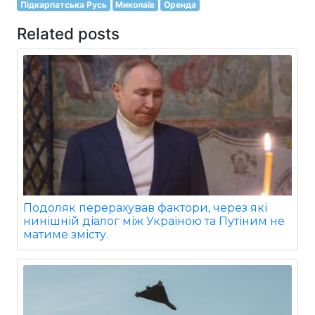
Підкарпатська Русь
Миколаїв
Оренда
Related posts
Подоляк перерахував фактори, через які
нинішній діалог між Україною та Путіним не
матиме змісту.