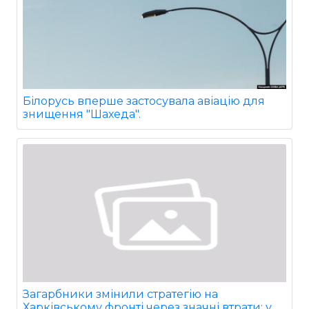
Білорусь вперше застосувала авіацію для
знищення "Шахеда".
Загарбники змінили стратегію на
Харківському фронті через значні втрати: у