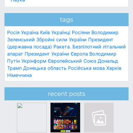
tags
Росія
Україна
Київ
Українці
Росіяни
Володимир
Зеленський
Збройні сили України
Президент
(державна посада)
Ракета.
Безпілотний літальний
апарат
Президент України
Європа
Володимир
Путін
Укрінформ
Європейський Союз
Дональд
Трамп
Донецька область
Російська мова
Харків
Німеччина
recent posts