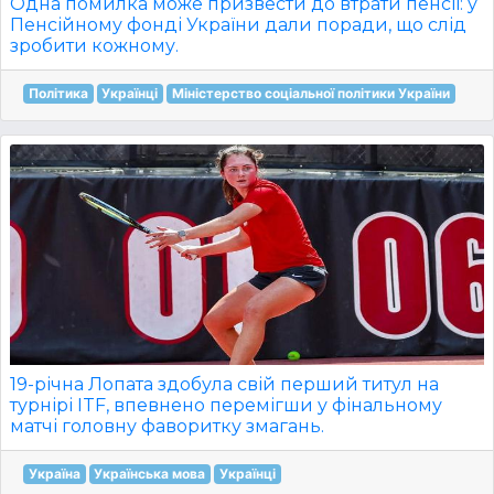
Одна помилка може призвести до втрати пенсії: у
Пенсійному фонді України дали поради, що слід
зробити кожному.
Політика
Українці
Міністерство соціальної політики України
19-річна Лопата здобула свій перший титул на
турнірі ITF, впевнено перемігши у фінальному
матчі головну фаворитку змагань.
Україна
Українська мова
Українці