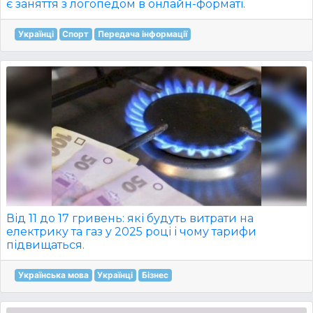
є заняття з логопедом в онлайн-форматі.
Українці
Спорт
Передача інформації
Від 11 до 17 гривень: які будуть витрати на
електрику та газ у 2025 році і чому тарифи
підвищаться.
Українська мова
Українці
Бізнес