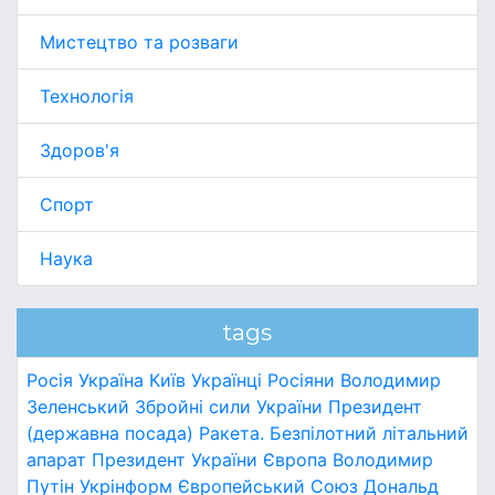
Мистецтво та розваги
Технологія
Здоров'я
Спорт
Наука
tags
Росія
Україна
Київ
Українці
Росіяни
Володимир
Зеленський
Збройні сили України
Президент
(державна посада)
Ракета.
Безпілотний літальний
апарат
Президент України
Європа
Володимир
Путін
Укрінформ
Європейський Союз
Дональд