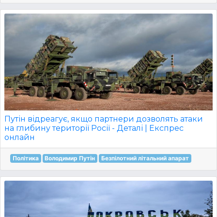
Путін відреагує, якщо партнери дозволять атаки
на глибину території Росії - Деталі | Експрес
онлайн
Політика
Володимир Путін
Безпілотний літальний апарат