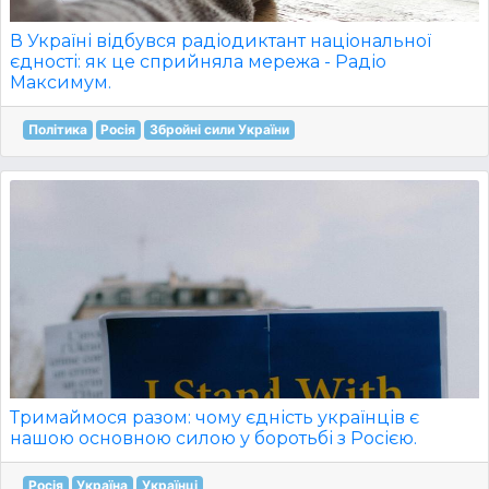
В Україні відбувся радіодиктант національної
єдності: як це сприйняла мережа - Радіо
Максимум.
Політика
Росія
Збройні сили України
Тримаймося разом: чому єдність українців є
нашою основною силою у боротьбі з Росією.
Росія
Україна
Українці