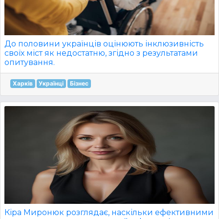
До половини українців оцінюють інклюзивність
своїх міст як недостатню, згідно з результатами
опитування.
Харків
Українці
Бізнес
Кіра Миронюк розглядає, наскільки ефективними