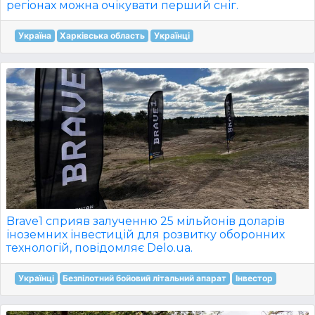
регіонах можна очікувати перший сніг.
Україна
Харківська область
Українці
Brave1 сприяв залученню 25 мільйонів доларів
іноземних інвестицій для розвитку оборонних
технологій, повідомляє Delo.ua.
Українці
Безпілотний бойовий літальний апарат
Інвестор