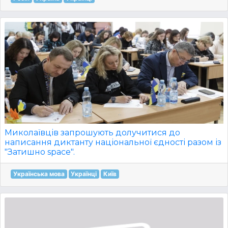
Миколаївців запрошують долучитися до
написання диктанту національної єдності разом із
"Затишно space".
Українська мова
Українці
Київ