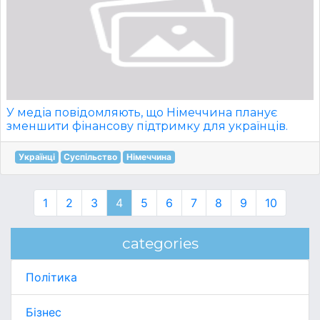
У медіа повідомляють, що Німеччина планує
зменшити фінансову підтримку для українців.
Українці
Суспільство
Німеччина
1
2
3
4
5
6
7
8
9
10
categories
Політика
Бізнес