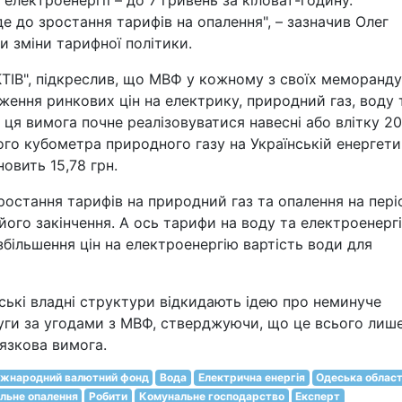
 електроенергії – до 7 гривень за кіловат-годину.
е до зростання тарифів на опалення", – зазначив Олег
 зміни тарифної політики.
ТІВ", підкреслив, що МВФ у кожному з своїх меморанду
ження ринкових цін на електрику, природний газ, воду 
о ця вимога почне реалізовуватися навесні або влітку 2
ого кубометра природного газу на Українській енергети
новить 15,78 грн.
зростання тарифів на природний газ та опалення на пері
я його закінчення. А ось тарифи на воду та електроенерг
 збільшення цін на електроенергію вартість води для
ські владні структури відкидають ідею про неминуче
уги за угодами з МВФ, стверджуючи, що це всього лиш
'язкова вимога.
жнародний валютний фонд
Вода
Електрична енергія
Одеська облас
льне опалення
Робити
Комунальне господарство
Експерт