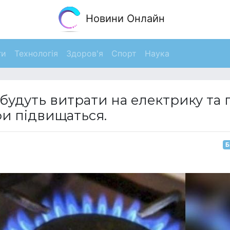
Новини Онлайн
ги
Технологія
Здоров'я
Спорт
Наука
і будуть витрати на електрику та 
фи підвищаться.
Б