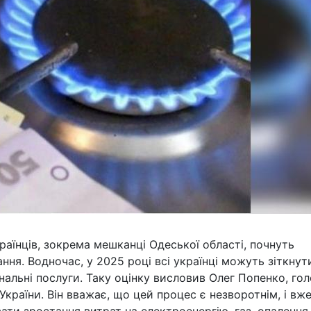
раїнців, зокрема мешканці Одеської області, почнуть
ня. Водночас, у 2025 році всі українці можуть зіткнут
альні послуги. Таку оцінку висловив Олег Попенко, го
країни. Він вважає, що цей процес є незворотнім, і вж