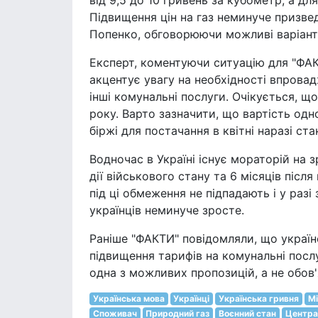
від 9,5 до 10 гривень за кубометр, а для
Підвищення цін на газ неминуче призвед
Попенко, обговорюючи можливі варіанти
Експерт, коментуючи ситуацію для "ФАК
акцентує увагу на необхідності впровад
інші комунальні послуги. Очікується, щ
року. Варто зазначити, що вартість одн
біржі для постачання в квітні наразі ста
Водночас в Україні існує мораторій на 
дії військового стану та 6 місяців післ
під ці обмеження не підпадають і у разі
українців неминуче зросте.
Раніше "ФАКТИ" повідомляли, що україн
підвищення тарифів на комунальні посл
одна з можливих пропозицій, а не обов
Українська мова
Українці
Українська гривня
Мі
Споживач
Природний газ
Воєнний стан
Центра