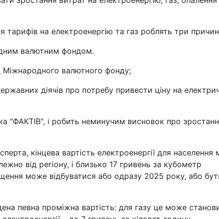
ати зростання витрат на електроенергію, газ, опалення
 тарифів на електроенергію та газ роблять три причин
одним валютним фондом.
ід Міжнародного валютного фонду;
державних діячів про потребу привести ціну на електри
ка "ФАКТІВ", і робить неминучим висновок про зростан
сперта, кінцева вартість електроенергії для населення
лежно від регіону, і близько 17 гривень за кубометр
щення може відбуватися або одразу 2025 року, або бут
дена певна проміжна вартість: для газу це може станов