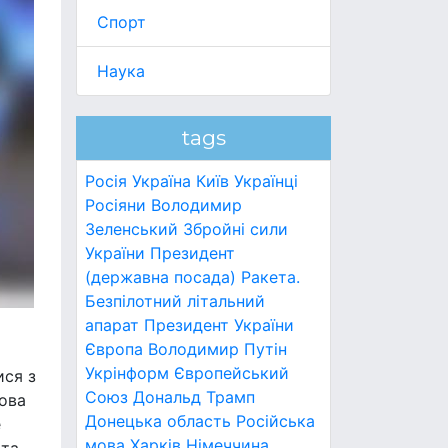
Спорт
Наука
tags
Росія
Україна
Київ
Українці
Росіяни
Володимир
Зеленський
Збройні сили
України
Президент
(державна посада)
Ракета.
Безпілотний літальний
апарат
Президент України
Європа
Володимир Путін
Укрінформ
Європейський
ися з
Союз
Дональд Трамп
лова
Донецька область
Російська
е
мова
Харків
Німеччина