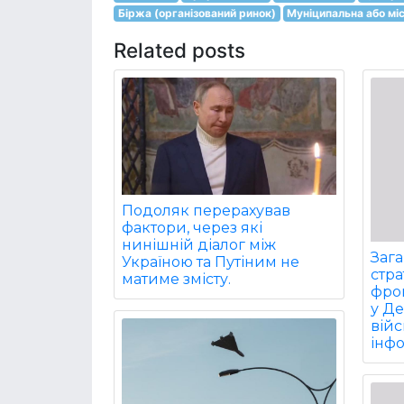
Біржа (організований ринок)
Муніципальна або мі
Related posts
Подоляк перерахував
фактори, через які
нинішній діалог між
Заг
Україною та Путіним не
стра
матиме змісту.
фрон
у Д
війс
інф