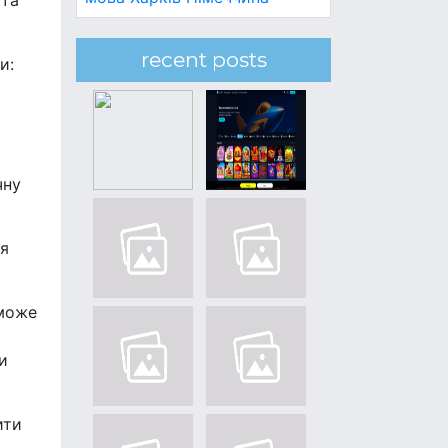
 та
recent posts
и:
чну
ня
 може
и
ити