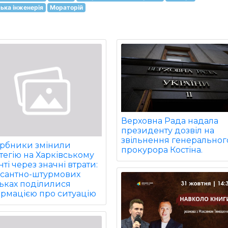
ська інженерія
Мораторій
Верховна Рада надала
президенту дозвіл на
звільнення генеральног
арбники змінили
прокурора Костіна.
тегію на Харківському
ті через значні втрати:
есантно-штурмових
ьках поділилися
ормацією про ситуацію