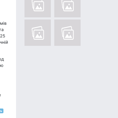
мів
та
025
чній
од
ію
е
ть