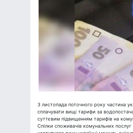
З листопада поточного року частина ук
сплачувати вищі тарифи за водопостачан
суттєвим підвищенням тарифів на комун
Спілки споживачів комунальних послуг У