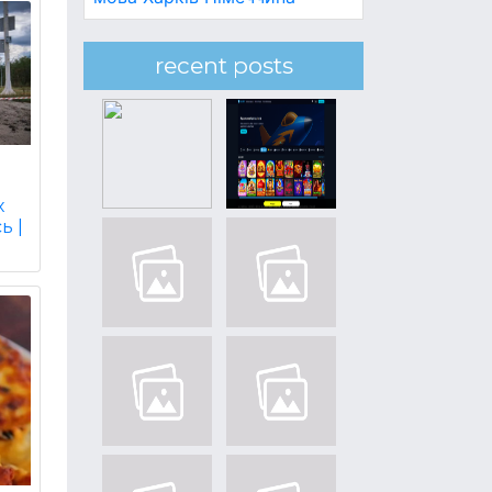
recent posts
х
ь |