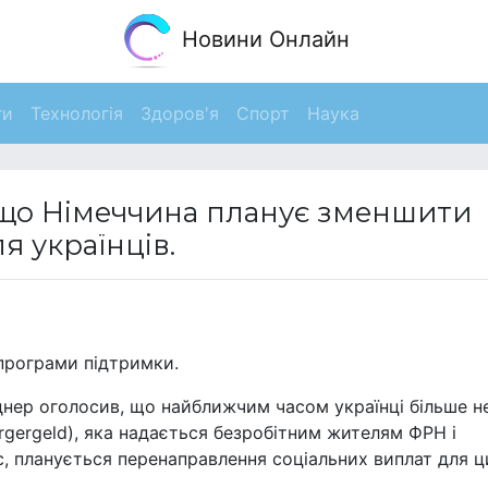
Новини Онлайн
ги
Технологія
Здоров'я
Спорт
Наука
 що Німеччина планує зменшити
я українців.
 програми підтримки.
нднер оголосив, що найближчим часом українці більше н
gergeld), яка надається безробітним жителям ФРН і
с, планується перенаправлення соціальних виплат для ц