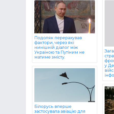
Подоляк перерахував
фактори, через які
нинішній діалог між
Заг
Україною та Путіним не
стра
матиме змісту.
фрон
у Д
війс
інф
Білорусь вперше
застосувала авіацію для