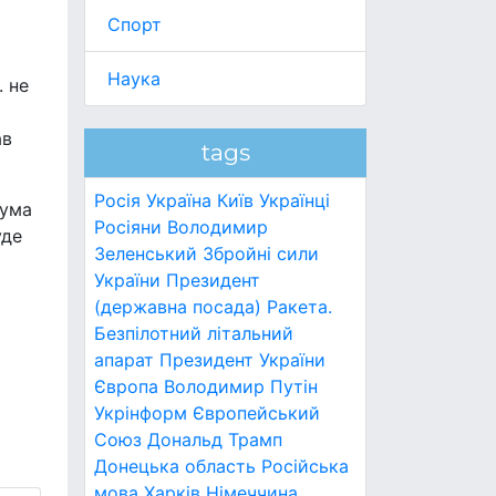
Спорт
Наука
. не
ав
tags
Росія
Україна
Київ
Українці
сума
Росіяни
Володимир
уде
Зеленський
Збройні сили
України
Президент
(державна посада)
Ракета.
Безпілотний літальний
апарат
Президент України
Європа
Володимир Путін
Укрінформ
Європейський
Союз
Дональд Трамп
Донецька область
Російська
мова
Харків
Німеччина