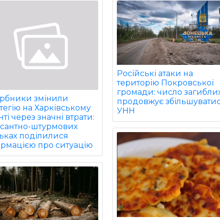
Російські атаки на
територію Покровської
громади: число загибли
арбники змінили
продовжує збільшуватис
тегію на Харківському
УНН
ті через значні втрати:
есантно-штурмових
ьках поділилися
ормацією про ситуацію