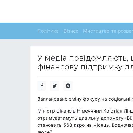
Політика
Бізнес
Мистецтво та розва
У медіа повідомляють,
фінансову підтримку дл
Заплановано зміну фокусу на соціальні
Міністр фінансів Німеччини Крістіан Лі
отримуватимуть цивільну допомогу (Bür
становить 563 євро на місяць. Водноча
людей.