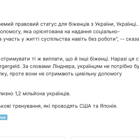
мий правовий статус для біженців з України, Українці..
допомогу, яка орієнтована на надання соціально-
участь у житті суспільства навіть без роботи", -- сказ
 отримувати ті ж виплати, що й інші біженці. Наразі ця 
gergeld. За словами Лінднера, українцям не потрібно б
ку, проте вони не отримають цивільну допомогу
изно 1,2 мільйона українців.
ькові тренування, які проводять США та Японія.
ець