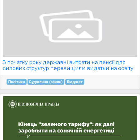
З початку року державні витрати на пенсії для
силових структур перевищили видатки на освіту.
Політика
Судження (закон)
Бюджет