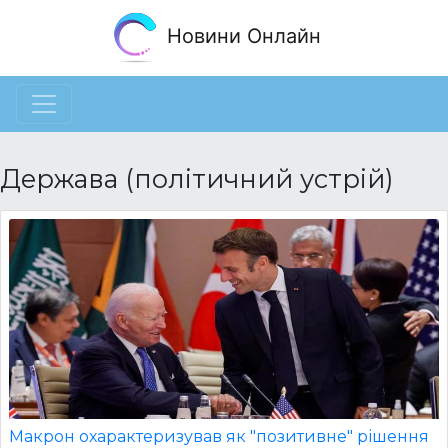
Новини Онлайн
Держава (політичний устрій)
Макрон охарактеризував як "позитивне" рішення