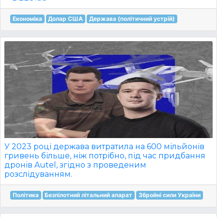
Економіка
Долар США
Держава (політичний устрій)
У 2023 році держава витратила на 600 мільйонів
гривень більше, ніж потрібно, під час придбання
дронів Autel, згідно з проведеним
розслідуванням.
Політика
Безпілотний літальний апарат
Збройні сили України