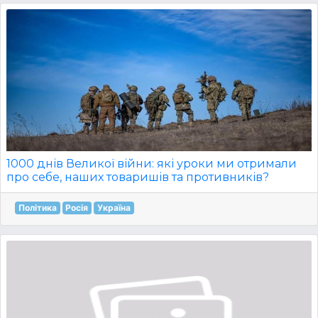
1000 днів Великої війни: які уроки ми отримали
про себе, наших товаришів та противників?
Політика
Росія
Україна