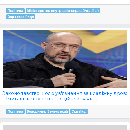
Політика
Міністерство внутрішніх справ (Україна)
Верховна Рада
Законодавство щодо ув'язнення за крадіжку дров:
Шмигаль виступив з офіційною заявою.
Політика
Володимир Зеленський
Українці