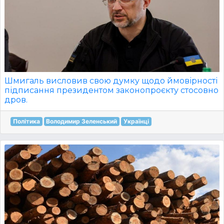
Шмигаль висловив свою думку щодо ймовірності
підписання президентом законопроєкту стосовно
дров.
Політика
Володимир Зеленський
Українці