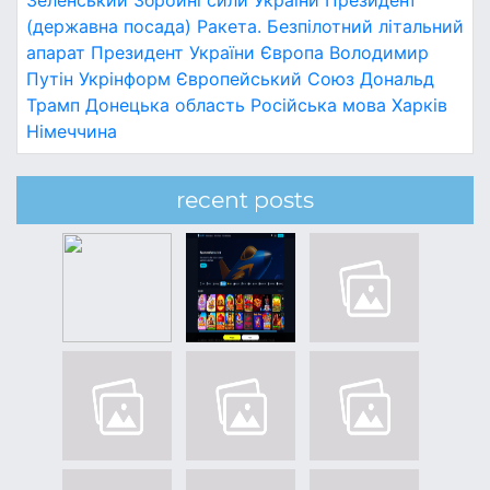
Зеленський
Збройні сили України
Президент
(державна посада)
Ракета.
Безпілотний літальний
апарат
Президент України
Європа
Володимир
Путін
Укрінформ
Європейський Союз
Дональд
Трамп
Донецька область
Російська мова
Харків
Німеччина
recent posts