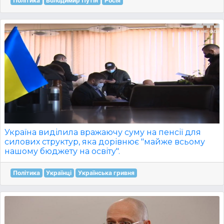
Політика
Володимир Путін
Росія
Україна виділила вражаючу суму на пенсії для
силових структур, яка дорівнює "майже всьому
нашому бюджету на освіту".
Політика
Українці
Українська гривня