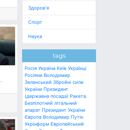
Здоров'я
Спорт
Наука
tags
Росія
Україна
Київ
Українці
Росіяни
Володимир
-
Зеленський
Збройні сили
України
Президент
(державна посада)
Ракета.
Безпілотний літальний
апарат
Президент України
Європа
Володимир Путін
Укрінформ
Європейський