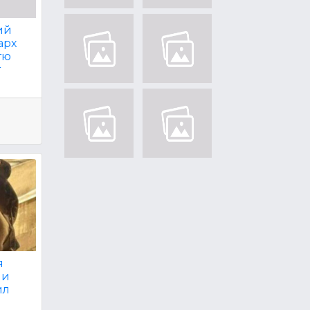
ий
арх
тю
т
я
ми
ил