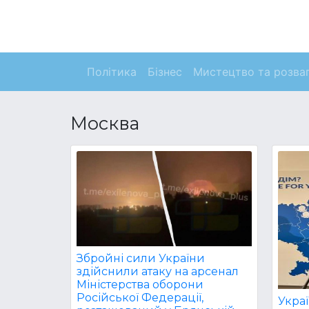
Політика
Бізнес
Мистецтво та розва
Москва
Збройні сили України
здійснили атаку на арсенал
Міністерства оборони
Російської Федерації,
Украї