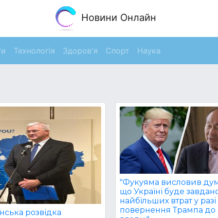
Новини Онлайн
ги
Технологія
Здоров'я
Спорт
Наука
"Фукуяма висловив дум
що Україні буде завдан
найбільших втрат у разі
повернення Трампа до
нська розвідка