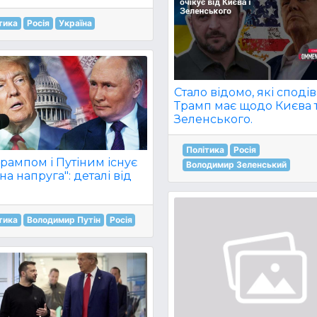
тика
Росія
Україна
Стало відомо, які споді
Трамп має щодо Києва 
Зеленського.
Політика
Росія
рампом і Путіним існує
Володимир Зеленський
на напруга": деталі від
тика
Володимир Путін
Росія