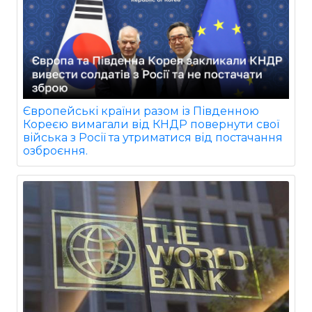
Європейські країни разом із Південною
Кореєю вимагали від КНДР повернути свої
війська з Росії та утриматися від постачання
озброєння.