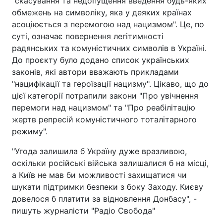
"скасування та недопущення введення будь-яких
обмежень на символіку, яка у деяких країнах
асоціюється з перемогою над нацизмом". Це, по
суті, означає повернення легітимності
радянських та комуністичних символів в Україні.
До проєкту було додано список українських
законів, які автори вважають прикладами
"нацифікації та героїзації нацизму". Цікаво, що до
цієї категорії потрапили закони "Про увічнення
перемоги над нацизмом" та "Про реабілітацію
жертв репресій комуністичного тоталітарного
режиму".
"Угода залишила б Україну дуже вразливою,
оскільки російські війська залишалися б на місці,
а Київ не мав би можливості захищатися чи
шукати підтримки безпеки з боку Заходу. Києву
довелося б платити за відновлення Донбасу", -
пишуть журналісти "Радіо Свобода"