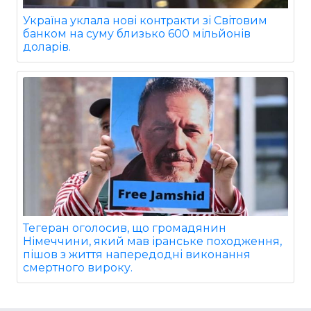
Україна уклала нові контракти зі Світовим
банком на суму близько 600 мільйонів
доларів.
Тегеран оголосив, що громадянин
Німеччини, який мав іранське походження,
пішов з життя напередодні виконання
смертного вироку.