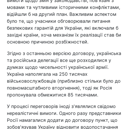
вимоги щодо змін у законодавстві, пов'язані з
мовами та чутливими історичними конфліктами,
відійшли б на другий план. Важливим аспектом
було те, що учасники обговорювали питання
безпекових гарантій для України, які включали б
західні країни, хоча механізм їх реалізації став би
основною причиною розбіжностей.
Згідно з останньою версією договору, українська
та російська делегації все ще розходилися у
думках щодо чисельності української армії.
Україна наполягала на 250 тисячах
військовослужбовців (приблизно стільки було до
повномасштабного вторгнення), тоді як Росія
пропонувала обмежитися 85 тисячами.
У процесі переговорів іноді з'являлися свідомо
нереалістичні вимоги. Одного разу представники
Росії намагалися додати до договору пункт, що
зобов'язував Україну відновити водопостачання