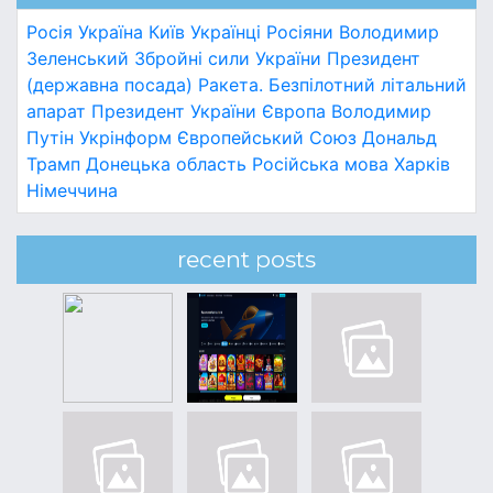
Росія
Україна
Київ
Українці
Росіяни
Володимир
Зеленський
Збройні сили України
Президент
(державна посада)
Ракета.
Безпілотний літальний
апарат
Президент України
Європа
Володимир
Путін
Укрінформ
Європейський Союз
Дональд
Трамп
Донецька область
Російська мова
Харків
Німеччина
recent posts