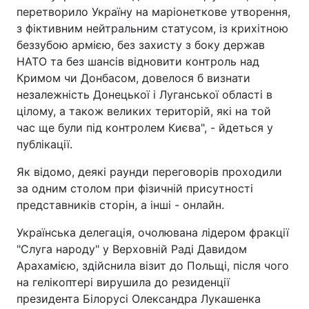
перетворило Україну на маріонеткове утворення,
з фіктивним нейтральним статусом, із крихітною
беззубою армією, без захисту з боку держав
НАТО та без шансів відновити контроль над
Кримом чи Донбасом, довелося б визнати
незалежність Донецької і Луганської області в
цілому, а також великих територій, які на той
час ще були під контролем Києва", - йдеться у
публікації.
Як відомо, деякі раунди переговорів проходили
за одним столом при фізичній присутності
представників сторін, а інші - онлайн.
Українська делегація, очолювана лідером фракції
"Слуга народу" у Верховній Раді Давидом
Арахамією, здійснила візит до Польщі, після чого
на гелікоптері вирушила до резиденції
президента Білорусі Олександра Лукашенка