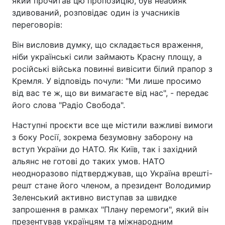
який прочитав цю пропозицію, був неабияк
здивований, розповідає один із учасників
переговорів:
Він висловив думку, що складається враження,
ніби українські сили займають Красну площу, а
російські війська повинні вивісити білий прапор з
Кремля. У відповідь почули: "Ми лише просимо
від вас те ж, що ви вимагаєте від нас", - передає
його слова "Радіо Свобода".
Наступні проєкти все ще містили важливі вимоги
з боку Росії, зокрема безумовну заборону на
вступ України до НАТО. Як Київ, так і західний
альянс не готові до таких умов. НАТО
неодноразово підтверджував, що Україна врешті-
решт стане його членом, а президент Володимир
Зеленський активно виступав за швидке
запрошення в рамках "Плану перемоги", який він
презентував українцям та міжнародним