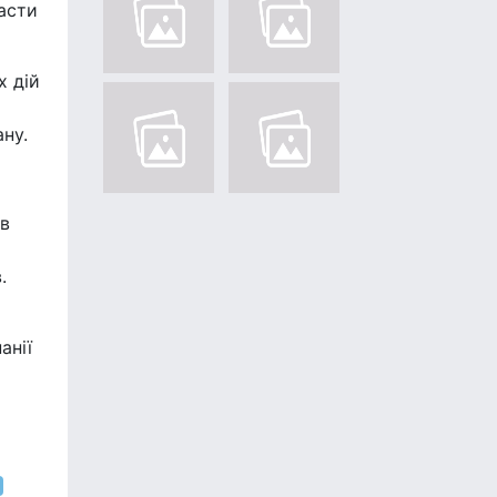
асти
х дій
ну.
ив
.
анії