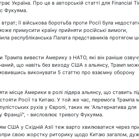
грає Україна. Про це в авторській статті для Financial T
іс Фукуяма.
х втрат; її військова боротьба проти Росії була недостат
 може примусити країну прийняти російські вимоги,
била республіканська Палата представників протягом 
 Трампа вивести Америку з НАТО, які він раніше озвуч
наний, що навіть без виходу США з альянсу, Трамп мож
мовившись виконувати 5 статтю про взаємну оборону
яти місце Америки в ролі лідера альянсу, що ставить пі
стояти Росії та Китаю. У той же час, перемога Трампа
лістських рухів у Європі, таких як 'Альтернатива для
 у Франції", - висловлює тривогу Фукуяма.
ям США у Східній Азії теж варто хвилюватися через пр
попри свою жорстку риторику щодо Китаю загалом, ду