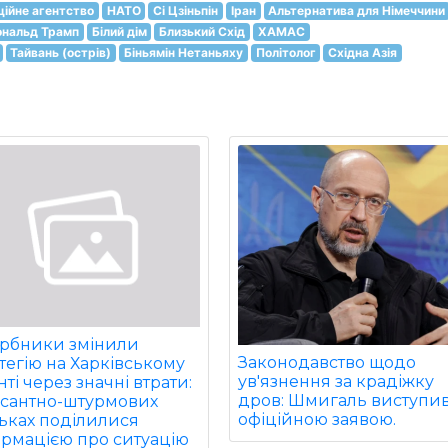
ційне агентство
НАТО
Сі Цзіньпін
Іран
Альтернатива для Німеччини
ональд Трамп
Білий дім
Близький Схід
ХАМАС
Тайвань (острів)
Біньямін Нетаньяху
Політолог
Східна Азія
арбники змінили
Законодавство щодо
тегію на Харківському
ув'язнення за крадіжку
ті через значні втрати:
дров: Шмигаль виступив
есантно-штурмових
офіційною заявою.
ьках поділилися
ормацією про ситуацію