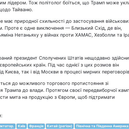
им лідером. Тож політолог боїться, що Трамп може укл
щодо Тайваню.
не має природної схильності до застосування військови
м. Проте є одне виключення — Близький Схід, де він,
яміна Нетаньяху у війнах проти ХАМАС, Хезболли та Іра
браний президент Сполучених Штатів нещодавно здійсн
європейських країн. Під час однієї з цих розмов він
ід Києва, так і від Москви в процесі мирних переговорів
ється до можливого торгового протистояння зі
 Трампа до влади. Протягом своєї передвиборчої камп
ести мита на продукцію з Європи, щоб підтримати
:
иктатор.
Київ
Франція
Китай (регіон)
Північна та Південна Америка