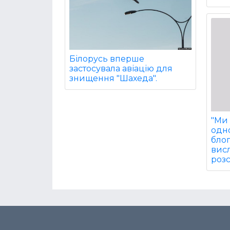
Білорусь вперше
застосувала авіацію для
знищення "Шахеда".
"Ми
одно
бло
вис
розс