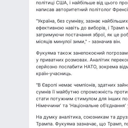
політиці США, і найбільше від цього про
написав авторитетний політолог Френс
"Україна, без сумніву, зазнає найбільши
ефективною навіть до виборів, і Трамп
затримуючи постачання зброї, як це ро
місяців минулої зими," - зазначив він.
Фукуяма також занепокоєний погрозами
у приватних розмовах. Аналітик переко
серйозно послабити НАТО, зокрема від
країн-учасниць.
"В Європі немає чемпіонів, здатних зайн
сумнів її майбутню спроможність проти
стати потужним стимулом для інших попу
Німеччини' та 'Національне об'єднання'
На думку аналітика, союзникам та друз
Трампа. Фукуяма зазначає, що Трамп, 