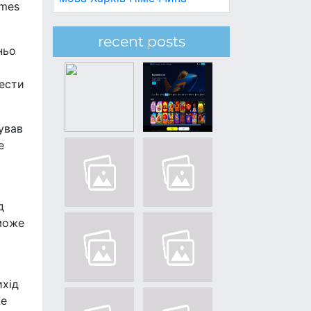
imes
recent posts
ньо
шести
ував
е
д
 може
ихід
же