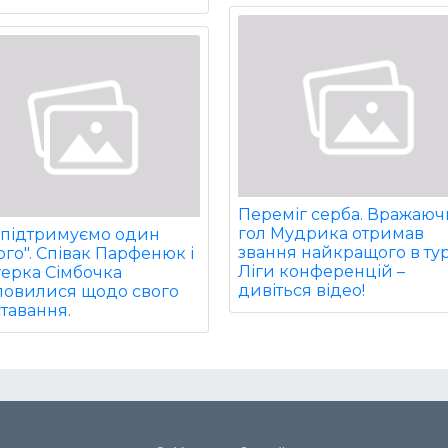
Переміг серба. Вражаю
гол Мудрика отримав
 підтримуємо один
звання найкращого в тур
го". Співак Парфенюк і
Ліги конференцій –
герка Сімбочка
дивіться відео!
ловилися щодо свого
тавання.