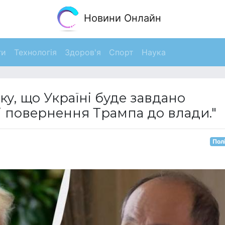
Новини Онлайн
ги
Технологія
Здоров'я
Спорт
Наука
у, що Україні буде завдано
і повернення Трампа до влади."
Пол