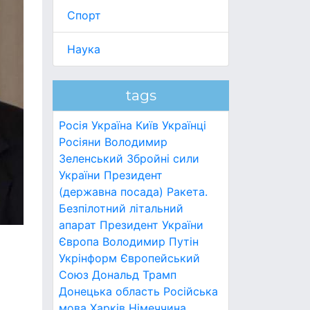
Спорт
Наука
tags
Росія
Україна
Київ
Українці
Росіяни
Володимир
Зеленський
Збройні сили
України
Президент
(державна посада)
Ракета.
Безпілотний літальний
апарат
Президент України
Європа
Володимир Путін
Укрінформ
Європейський
Союз
Дональд Трамп
Донецька область
Російська
мова
Харків
Німеччина