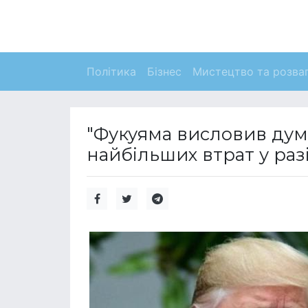
Політика
Бізнес
Мистецтво та розва
"Фукуяма висловив думк
найбільших втрат у раз