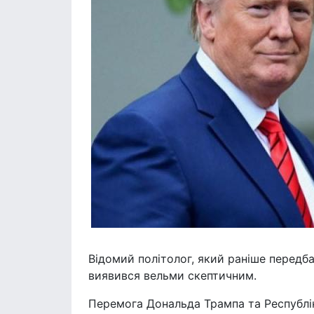
Відомий політолог, який раніше передб
виявився вельми скептичним.
Перемога Дональда Трампа та Республік