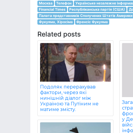
Москва
Телефон
Українське незалежне інформа
Financial Times
Республіканська партія (США)
Д
Палата представників Сполучених Штатів Америки
Фукуяма, Хіросіма
Френсіс Фукуяма
Related posts
Подоляк перерахував
фактори, через які
нинішній діалог між
Заг
Україною та Путіним не
стра
матиме змісту.
фрон
у Д
війс
інф