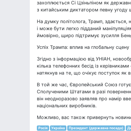
захоплюється Сі Цзіньпіном як державн
з китайським диктатором певну угоду 
На думку політолога, Трамп, здається, 
і може бути легко підданий маніпуляція
ймовірно, щиро підтримує зусилля Бень
Успіх Трампа: вплив на глобальну сцену
Згідно з інформацією від УНІАН, новоо
кілька телефонних бесід із керівниками 
натякнув на те, що очікує поступок як в
В той же час, Європейський Союз готу
Сполученими Штатами в разі повернення
він неодноразово заявляв про намір вв
національних виробників.
Можливо, вас також привернуть новини
Росія
Україна
Президент (державна посада)
Д