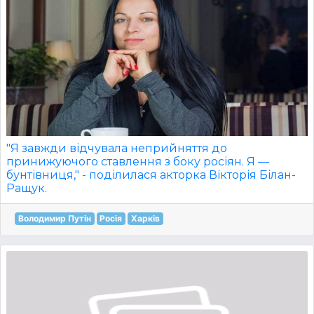
"Я завжди відчувала неприйняття до
принижуючого ставлення з боку росіян. Я —
бунтівниця," - поділилася акторка Вікторія Білан-
Ращук.
Володимир Путін
Росія
Харків