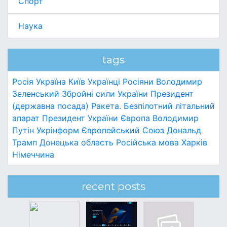
Спорт
Наука
tags
Росія
Україна
Київ
Українці
Росіяни
Володимир
Зеленський
Збройні сили України
Президент
(державна посада)
Ракета.
Безпілотний літальний
апарат
Президент України
Європа
Володимир
Путін
Укрінформ
Європейський Союз
Дональд
Трамп
Донецька область
Російська мова
Харків
Німеччина
recent posts