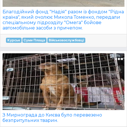
Благодійний фонд "Надія" разом із фондом "Рідна
країна", який очолює Микола Томенко, передали
спеціальному підрозділу "Омега" бойове
автомобільне засоби з причепом.
Курськ
Суми Площа
Військовослужбовці
З Мирнограда до Києва було перевезено
безпритульних тварин.