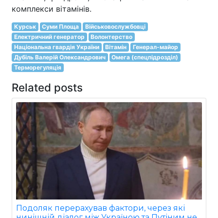
комплекси вітамінів.
Курськ
Суми Площа
Військовослужбовці
Електричний генератор
Волонтерство
Національна гвардія України
Вітамін
Генерал-майор
Дубіль Валерій Олександрович
Омега (спецпідрозділ)
Терморегуляція
Related posts
Подоляк перерахував фактори, через які
нинішній діалог між Україною та Путіним не