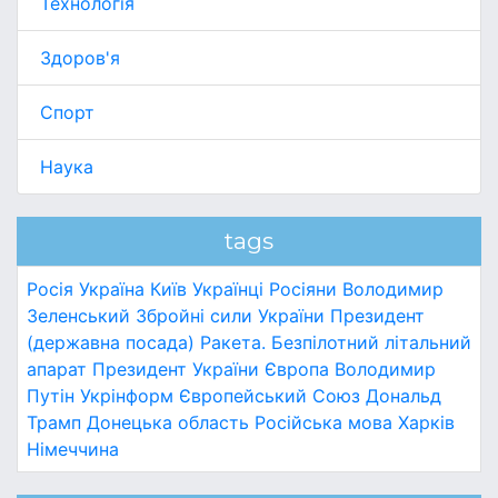
Технологія
Здоров'я
Спорт
Наука
tags
Росія
Україна
Київ
Українці
Росіяни
Володимир
Зеленський
Збройні сили України
Президент
(державна посада)
Ракета.
Безпілотний літальний
апарат
Президент України
Європа
Володимир
Путін
Укрінформ
Європейський Союз
Дональд
Трамп
Донецька область
Російська мова
Харків
Німеччина