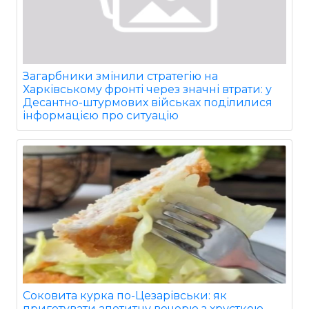
Загарбники змінили стратегію на
Харківському фронті через значні втрати: у
Десантно-штурмових військах поділилися
інформацією про ситуацію
Соковита курка по-Цезарівськи: як
приготувати апетитну вечерю з хрусткою