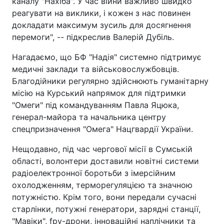
каналу "Нахіба". У час війни важливо швидко
реагувати на виклики, і кожен з нас повинен
докладати максимум зусиль для досягнення
перемоги", -- підкреслив Валерій Дубіль.
Нагадаємо, що БФ "Надія" системно підтримує
медичні заклади та військовослужбовців.
Благодійники регулярно здійснюють гуманітарну
місію на Курський напрямок для підтримки
"Омеги" під командуванням Павла Яцюка,
генерал-майора та начальника центру
спецпризначення "Омега" Нацгвардії України.
Нещодавно, під час чергової місії в Сумській
області, волонтери доставили новітні системи
радіоелектронної боротьби з імерсійним
охолодженням, терморегуляцією та значною
потужністю. Крім того, вони передали сучасні
старлінки, потужні генератори, зарядні станції,
"Мавіки", fpv-дрони, інноваційні наплічники та