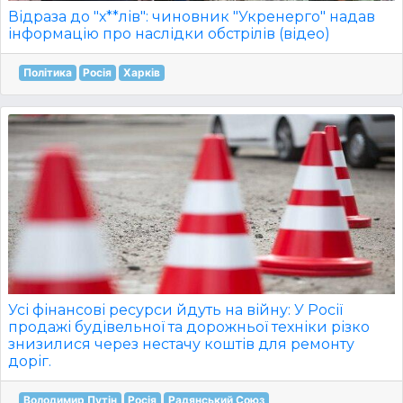
Відраза до "х**лів": чиновник "Укренерго" надав
інформацію про наслідки обстрілів (відео)
Політика
Росія
Харків
Усі фінансові ресурси йдуть на війну: У Росії
продажі будівельної та дорожньої техніки різко
знизилися через нестачу коштів для ремонту
доріг.
Володимир Путін
Росія
Радянський Союз