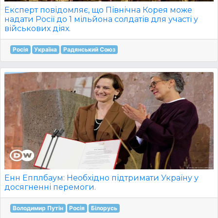
Експерт повідомляє, що Північна Корея може
надати Росії до 1 мільйона солдатів для участі у
військових діях.
Росія
Україна
Радянський Союз
Енн Епплбаум: Необхідно підтримати Україну у
досягненні перемоги.
Володимир Путін
Росія
Білорусь