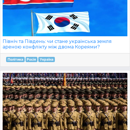
Північ та Південь: чи стане українська земля
ареною конфлікту між двома Кореями?
Політика
Росія
Україна