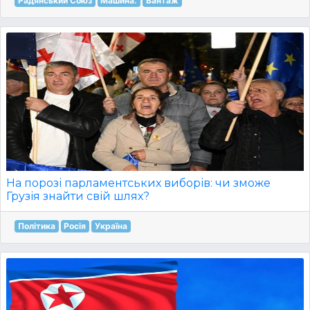
Радянський Союз
Машина.
Вантаж
На порозі парламентських виборів: чи зможе
Грузія знайти свій шлях?
Політика
Росія
Україна