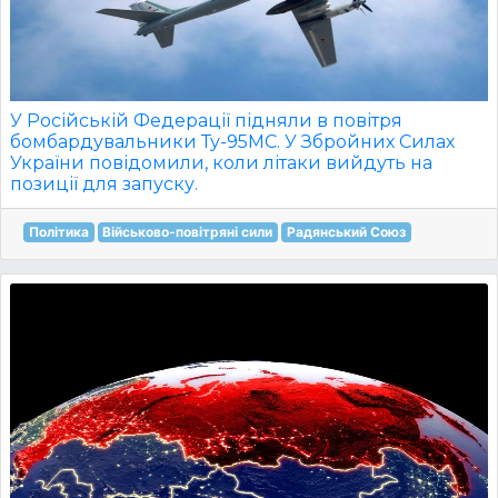
У Російській Федерації підняли в повітря
бомбардувальники Ту-95МС. У Збройних Силах
України повідомили, коли літаки вийдуть на
позиції для запуску.
Політика
Військово-повітряні сили
Радянський Союз