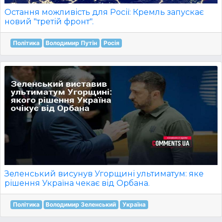
Остання можливість для Росії: Кремль запускає
новий "третій фронт".
Політика
Володимир Путін
Росія
Зеленський висунув Угорщині ультиматум: яке
рішення Україна чекає від Орбана.
Політика
Володимир Зеленський
Україна