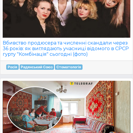
Вбивство продюсера та численні скандали через
36 років: як виглядають учасниці відомого в СРСР
гурту "Комбінація" сьогодні (фото)
Росія
Радянський Союз
Стоматологія