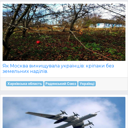
Як Москва винищувала українців: кріпаки без
земельних наділів.
Харківська область
Радянський Союз
Українці