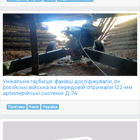
Унікальна гаубиця: фахівці досліджували, як
російські війська на передовій отримали 122-мм
артилерійські системи Д-74.
Політика
Росія
Україна