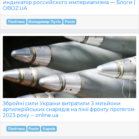
индикатор российского империализма — Блоги |
OBOZ.UA
Політика
Володимир Путін
Росія
Збройні сили України витратили 3 мільйони
артилерійських снарядів на лінії фронту протягом
2023 року -- online.ua
Політика
Росія
Харків