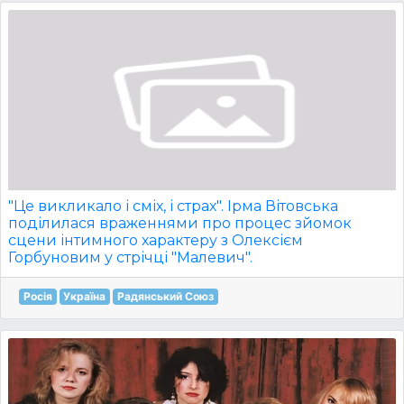
"Це викликало і сміх, і страх". Ірма Вітовська
поділилася враженнями про процес зйомок
сцени інтимного характеру з Олексієм
Горбуновим у стрічці "Малевич".
Росія
Україна
Радянський Союз