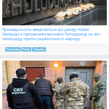
Громадськість звертається до уряду Нової
Зеландії з проханням визнати Голодомор як акт
геноциду проти українського народу.
Політика
Росія
Україна