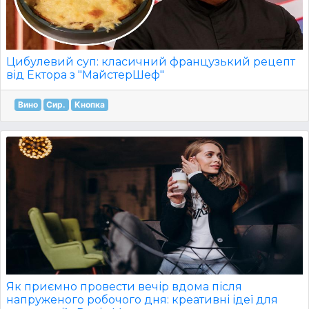
Цибулевий суп: класичний французький рецепт
від Ектора з "МайстерШеф"
Вино
Сир.
Кнопка
Як приємно провести вечір вдома після
напруженого робочого дня: креативні ідеї для