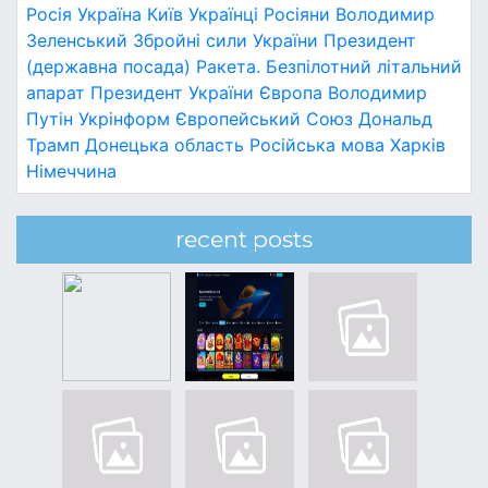
Росія
Україна
Київ
Українці
Росіяни
Володимир
Зеленський
Збройні сили України
Президент
(державна посада)
Ракета.
Безпілотний літальний
апарат
Президент України
Європа
Володимир
Путін
Укрінформ
Європейський Союз
Дональд
Трамп
Донецька область
Російська мова
Харків
Німеччина
recent posts