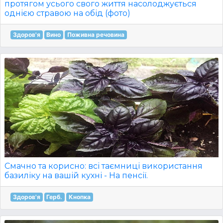
протягом усього свого життя насолоджується
однією стравою на обід (фото)
Здоров'я
Вино
Поживна речовина
Смачно та корисно: всі таємниці використання
базиліку на вашій кухні - На пенсії.
Здоров'я
Герб.
Кнопка