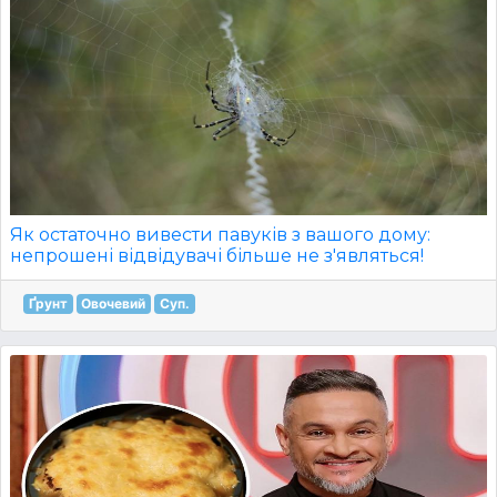
Як остаточно вивести павуків з вашого дому:
непрошені відвідувачі більше не з'являться!
Ґрунт
Овочевий
Суп.