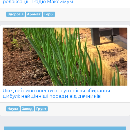
релаксації - Радіо Максимум
Здоров'я
Аромат
Герб.
Яке добриво внести в ґрунт після збирання
цибулі: найцінніші поради від дачників
Наука
Завод
Ґрунт