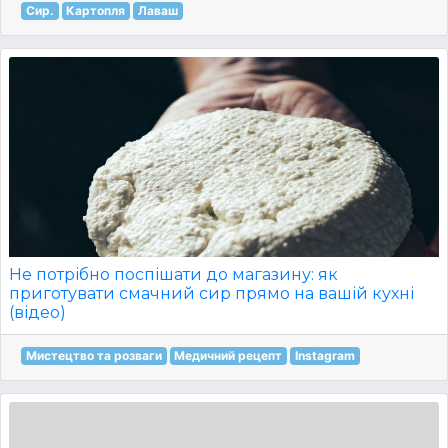
Сир.
Картопля
Лаваш
Не потрібно поспішати до магазину: як
приготувати смачний сир прямо на вашій кухні
(відео)
Мистецтво та розваги
Медичний рецепт
Instagram