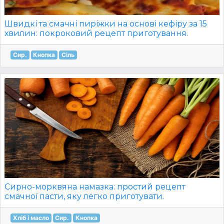
Швидкі та смачні пиріжки на основі кефіру за 15
хвилин: покроковий рецепт приготування.
Сир.
Кнопка
Сіль
Сирно-морквяна намазка: простий рецепт
смачної пасти, яку легко приготувати.
Хліб і масло
Сир.
Кнопка