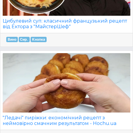
Цибулевий суп: класичний французький рецепт
від Ектора з "МайстерШеф"
Вино
Сир.
Кнопка
"Ледачі" пиріжки: економічний рецепт з
неймовірно смачним результатом - Hochu.ua