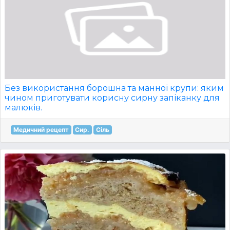
Без використання борошна та манної крупи: яким
чином приготувати корисну сирну запіканку для
малюків.
Медичний рецепт
Сир.
Сіль