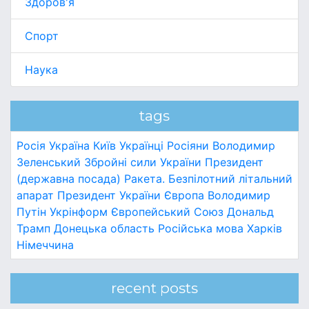
Здоров'я
Спорт
Наука
tags
Росія
Україна
Київ
Українці
Росіяни
Володимир
Зеленський
Збройні сили України
Президент
(державна посада)
Ракета.
Безпілотний літальний
апарат
Президент України
Європа
Володимир
Путін
Укрінформ
Європейський Союз
Дональд
Трамп
Донецька область
Російська мова
Харків
Німеччина
recent posts