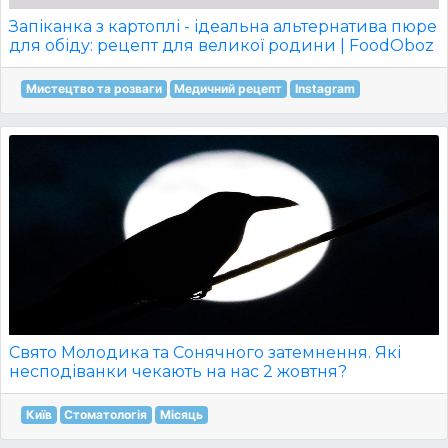
Запіканка з картоплі - ідеальна альтернатива пюре
для обіду: рецепт для великої родини | FoodOboz
Мистецтво та розваги
Медичний рецепт
Instagram
Свято Молодика та Сонячного затемнення. Які
несподіванки чекають на нас 2 жовтня?
Київ
Стоматологія
Місяць