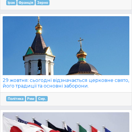
Ірак
Франція
Зерно
29 жовтня: сьогодні відзначається церковне свято,
його традиції та основні заборони.
Політика
Рим
Сир.