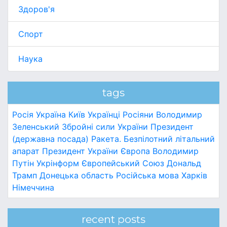
Здоров'я
Спорт
Наука
tags
Росія
Україна
Київ
Українці
Росіяни
Володимир
Зеленський
Збройні сили України
Президент
(державна посада)
Ракета.
Безпілотний літальний
апарат
Президент України
Європа
Володимир
Путін
Укрінформ
Європейський Союз
Дональд
Трамп
Донецька область
Російська мова
Харків
Німеччина
recent posts