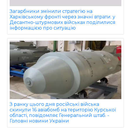
Загарбники змінили стратегію на
Харківському фронті через значні втрати: у
Десантно-штурмових військах поділилися
інформацією про ситуацію
З ранку цього дня російські війська
скинули 16 авіабомб на територію Курської
області, повідомляє Генеральний штаб. -
Головні новини України