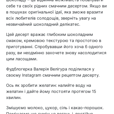
себе та своїх рідних смачним десертом. Якщо ви
в пошуках оригінальної ідеї, яка зможе вразити
всіх любителів солодощів, зверніть увагу на
незвичайний шоколадний делікатес.
Цей десерт вражає глибоким шоколадним
смаком, кремовою текстурою та простотою в
приготуванні. Спробувавши його хоча б одного
разу, ви неодмінно захочете знову насолодитися
цим ласощами.
Фудблогерка Валерія Велігура поділилася у
своєму Instagram смачним рецептом десерту.
Ось як зробити желатин: налийте воду на
желатин і дайте йому постояти протягом 15
хвилин.
Змішуємо молоко, цукор, сіль і какао-порошок.
Поміщаємо цю суміш на вогонь і, постійно