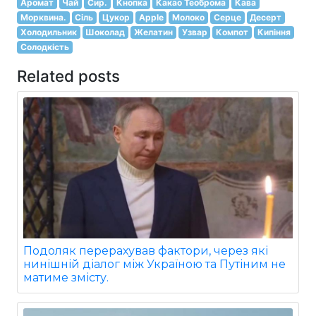
Аромат
Чай
Сир.
Кнопка
Какао Теоброма
Кава
Морквина.
Сіль
Цукор
Apple
Молоко
Серце
Десерт
Холодильник
Шоколад
Желатин
Узвар
Компот
Кипіння
Солодкість
Related posts
Подоляк перерахував фактори, через які
нинішній діалог між Україною та Путіним не
матиме змісту.