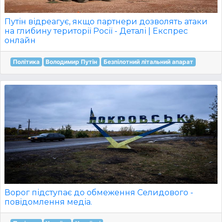
Путін відреагує, якщо партнери дозволять атаки
на глибину території Росії - Деталі | Експрес
онлайн
Політика
Володимир Путін
Безпілотний літальний апарат
Ворог підступає до обмеження Селидового -
повідомлення медіа.