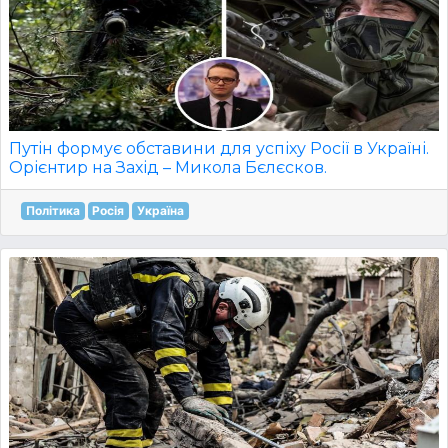
Путін формує обставини для успіху Росії в Україні.
Орієнтир на Захід – Микола Бєлєсков.
Політика
Росія
Україна