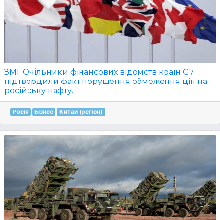
ЗМІ: Очільники фінансових відомств країн G7
підтвердили факт порушення обмеження цін на
російську нафту.
Росія
Бізнес
Китай (регіон)