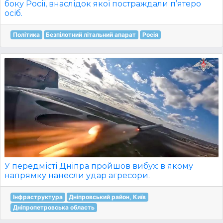
боку Росії, внаслідок якої постраждали п’ятеро
осіб.
Політика
Безпілотний літальний апарат
Росія
У передмісті Дніпра пройшов вибух: в якому
напрямку нанесли удар агресори.
Інфраструктура
Дніпровський район, Київ
Дніпропетровська область