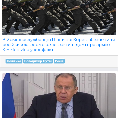
Військовослужбовців Північної Кореї забезпечили
російською формою: які факти відомі про армію
Кім Чен Ина у конфлікті.
Політика
Володимир Путін
Росія