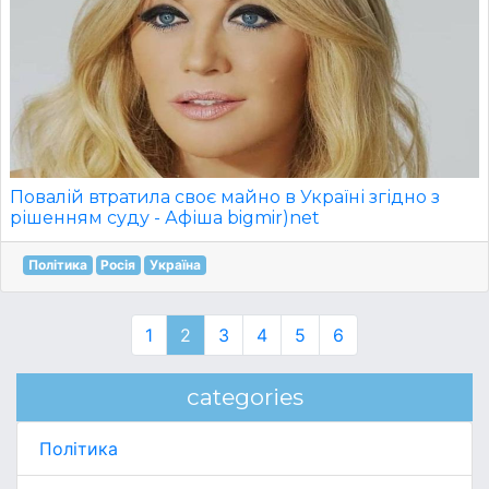
Повалій втратила своє майно в Україні згідно з
рішенням суду - Афіша bigmir)net
Політика
Росія
Україна
1
2
3
4
5
6
categories
Політика