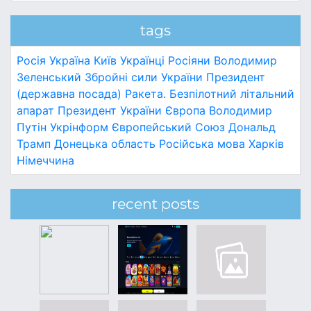
tags
Росія
Україна
Київ
Українці
Росіяни
Володимир
Зеленський
Збройні сили України
Президент
(державна посада)
Ракета.
Безпілотний літальний
апарат
Президент України
Європа
Володимир
Путін
Укрінформ
Європейський Союз
Дональд
Трамп
Донецька область
Російська мова
Харків
Німеччина
recent posts