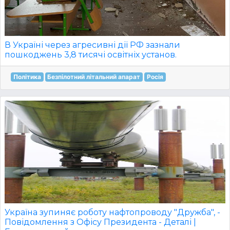
В Україні через агресивні дії РФ зазнали
пошкоджень 3,8 тисячі освітніх установ.
Політика
Безпілотний літальний апарат
Росія
Україна зупиняє роботу нафтопроводу "Дружба", -
Повідомлення з Офісу Президента - Деталі |