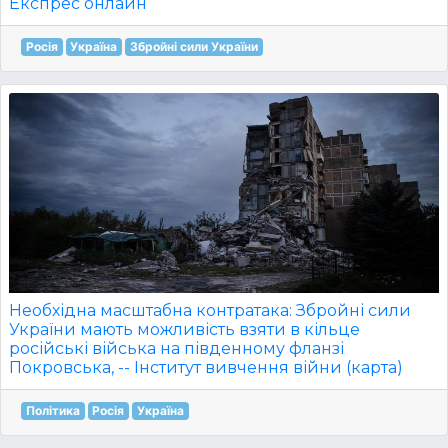
Експрес онлайн
Росія
Україна
Збройні сили України
Необхідна масштабна контратака: Збройні сили
України мають можливість взяти в кільце
російські війська на південному фланзі
Покровська, -- Інститут вивчення війни (карта)
Політика
Росія
Україна