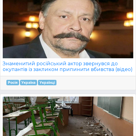
Знаменитий російський актор звернувся до
окупантів із закликом припинити вбивства (відео)
Росія
Україна
Українці