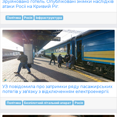
Зруйновано готель. Опубліковані знімки наслідків
атаки Росії на Кривий Ріг.
Політика
Росія
Інфраструктура
УЗ повідомила про затримки ряду пасажирських
потягів у зв'язку з відключенням електроенергії.
Політика
Безпілотний літальний апарат
Росія