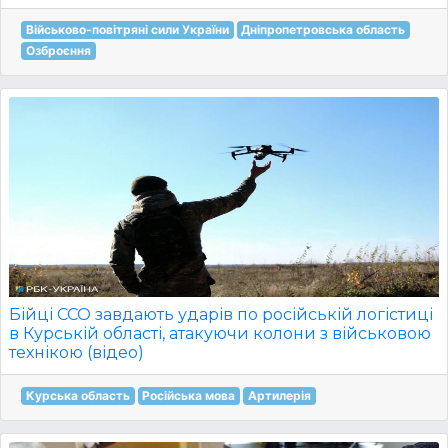
Військово-повітряні сили України
Дніпропетровська область
Озброєння
Бійці ССО завдають ударів по російській логістиці
в Курській області, атакуючи колони з військовою
технікою (відео)
Курська область
Російська мова
Артилерія