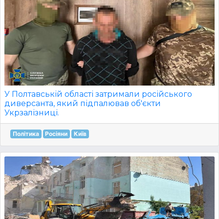
У Полтавській області затримали російського
диверсанта, який підпалював об'єкти
Укрзалізниці.
Політика
Росіяни
Київ