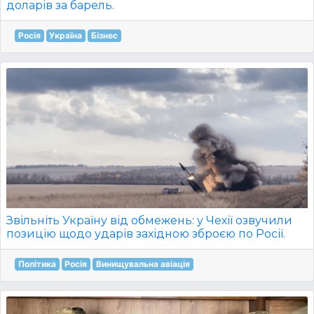
доларів за барель.
Росія
Україна
Бізнес
Звільніть Україну від обмежень: у Чехії озвучили
позицію щодо ударів західною зброєю по Росії.
Політика
Росія
Винищувальна авіація