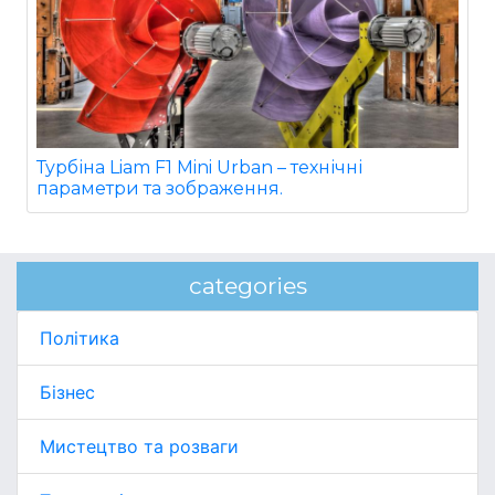
Турбіна Liam F1 Mini Urban – технічні
параметри та зображення.
categories
Політика
Бізнес
Мистецтво та розваги