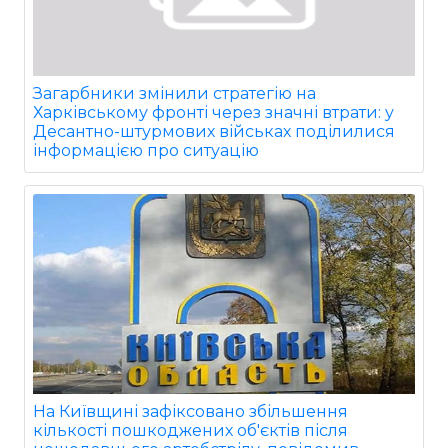
Загарбники змінили стратегію на
Харківському фронті через значні втрати: у
Десантно-штурмових військах поділилися
інформацією про ситуацію
На Київщині зафіксовано збільшення
кількості пошкоджених об'єктів після