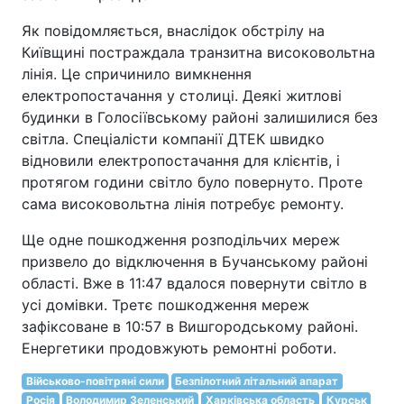
Як повідомляється, внаслідок обстрілу на
Київщині постраждала транзитна високовольтна
лінія. Це спричинило вимкнення
електропостачання у столиці. Деякі житлові
будинки в Голосіївському районі залишилися без
світла. Спеціалісти компанії ДТЕК швидко
відновили електропостачання для клієнтів, і
протягом години світло було повернуто. Проте
сама високовольтна лінія потребує ремонту.
Ще одне пошкодження розподільчих мереж
призвело до відключення в Бучанському районі
області. Вже в 11:47 вдалося повернути світло в
усі домівки. Третє пошкодження мереж
зафіксоване в 10:57 в Вишгородському районі.
Енергетики продовжують ремонтні роботи.
Військово-повітряні сили
Безпілотний літальний апарат
Росія
Володимир Зеленський
Харківська область
Курськ