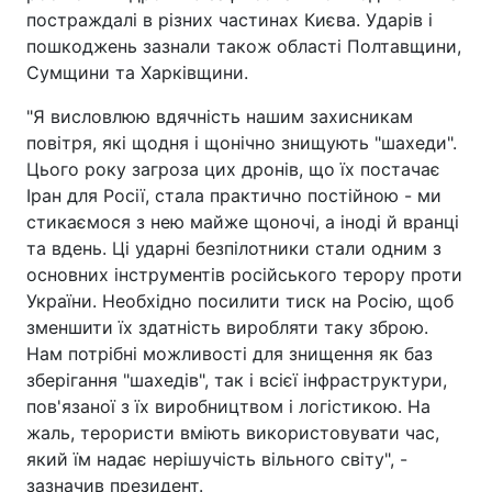
постраждалі в різних частинах Києва. Ударів і
пошкоджень зазнали також області Полтавщини,
Сумщини та Харківщини.
"Я висловлюю вдячність нашим захисникам
повітря, які щодня і щонічно знищують "шахеди".
Цього року загроза цих дронів, що їх постачає
Іран для Росії, стала практично постійною - ми
стикаємося з нею майже щоночі, а іноді й вранці
та вдень. Ці ударні безпілотники стали одним з
основних інструментів російського терору проти
України. Необхідно посилити тиск на Росію, щоб
зменшити їх здатність виробляти таку зброю.
Нам потрібні можливості для знищення як баз
зберігання "шахедів", так і всієї інфраструктури,
пов'язаної з їх виробництвом і логістикою. На
жаль, терористи вміють використовувати час,
який їм надає нерішучість вільного світу", -
зазначив президент.