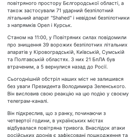
повітряного простору Бєлгородської області, а
також застосували 71 ударний безпілотний
літальний апарат "Shahed" і невідомі безпілотники
з напрямків Орел і Курськ.
Станом на 11:00, у Повітряних силах повідомили
про знищення 39 ворожих безпілотних літальних
апаратів у Кіровоградській, Київській, Сумській
та Полтавській областях. З них 21 БпЛА був
втраченим, а 5 вернулися назад до Росії.
Сьогоднішній обстріл наших міст не залишився
без уваги Президента Володимира Зеленського.
Він висловив свою реакцію на цю подію у своєму
телеграм-каналі.
Він підкреслив, що з ранку, починаючи з
четвертої години, в українських містах
відбувалася повітряна тривога. Внаслідок атаки
російських дронів є зафіксовані пошкодження та