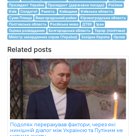
Президент України
Президент (державна посада)
Росіяни
Київ
Солдате!
Ракета.
Київщина
Київська область
Суми Площа
Вишгородський район
Кіровоградська область
Полтавська область
Російська мова
ДТЕК
Іран
Оцінка розвідданих
Бєлгородська область
Терор (політика)
Міністр закордонних справ (Україна)
Західна Європа
Орлов
Related posts
Подоляк перерахував фактори, через які
нинішній діалог між Україною та Путіним не