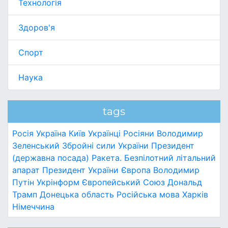
Технологія
Здоров'я
Спорт
Наука
tags
Росія
Україна
Київ
Українці
Росіяни
Володимир
Зеленський
Збройні сили України
Президент
(державна посада)
Ракета.
Безпілотний літальний
апарат
Президент України
Європа
Володимир
Путін
Укрінформ
Європейський Союз
Дональд
Трамп
Донецька область
Російська мова
Харків
Німеччина