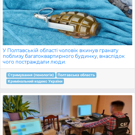
У Полтавській області чоловік вкинув гранату
поблизу багатоквартирного будинку, внаслідок
чого постраждали люди.
Стримування (пенологія)
Полтавська область
Кримінальний кодекс України