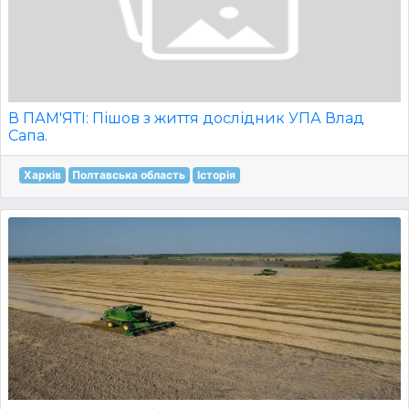
В ПАМ'ЯТІ: Пішов з життя дослідник УПА Влад
Сапа.
Харків
Полтавська область
Історія