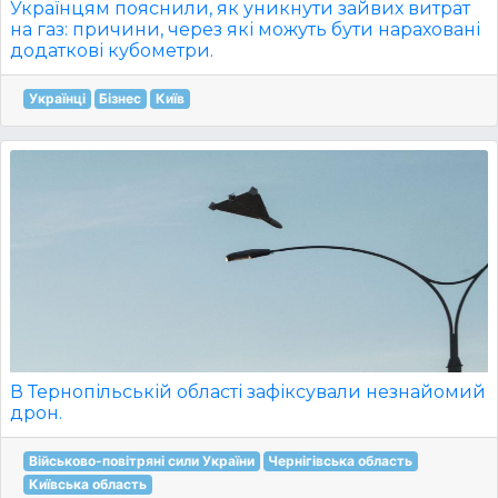
Українцям пояснили, як уникнути зайвих витрат
на газ: причини, через які можуть бути нараховані
додаткові кубометри.
Українці
Бізнес
Київ
В Тернопільській області зафіксували незнайомий
дрон.
Військово-повітряні сили України
Чернігівська область
Київська область