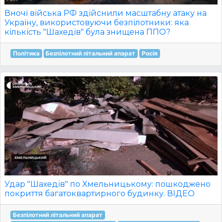
Вночі війська РФ здійснили масштабну атаку на
Україну, використовуючи безпілотники: яка
кількість "Шахедів" була знищена ППО?
Політика
Безпілотний літальний апарат
Росія
Удар "Шахедів" по Хмельницькому: пошкоджено
покриття багатоквартирного будинку. ВІДЕО
Безпілотний літальний апарат