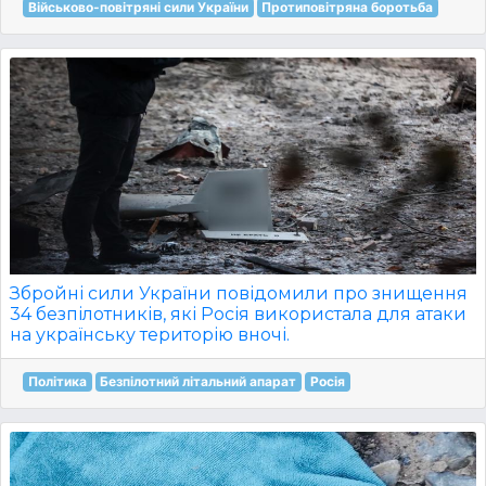
Військово-повітряні сили України
Протиповітряна боротьба
Збройні сили України повідомили про знищення
34 безпілотників, які Росія використала для атаки
на українську територію вночі.
Політика
Безпілотний літальний апарат
Росія