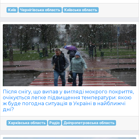
Київ
Чернігівська область
Київська область
Після снігу, що випав у вигляді мокрого покриття,
очікується легке підвищення температури: якою
ж буде погодна ситуація в Україні в найближчі
дні?
Харківська область
Радіо
Дніпропетровська область