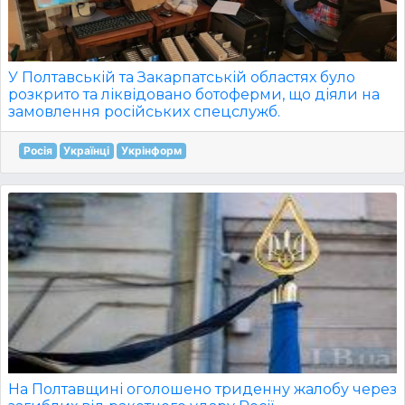
У Полтавській та Закарпатській областях було
розкрито та ліквідовано ботоферми, що діяли на
замовлення російських спецслужб.
Росія
Українці
Укрінформ
На Полтавщині оголошено триденну жалобу через