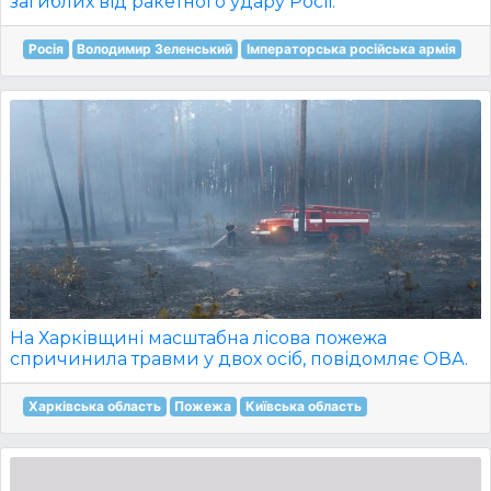
загиблих від ракетного удару Росії.
Росія
Володимир Зеленський
Імператорська російська армія
На Харківщині масштабна лісова пожежа
спричинила травми у двох осіб, повідомляє ОВА.
Харківська область
Пожежа
Київська область