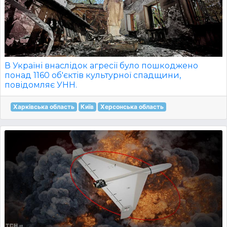
В Україні внаслідок агресії було пошкоджено
понад 1160 об'єктів культурної спадщини,
повідомляє УНН.
Харківська область
Київ
Херсонська область