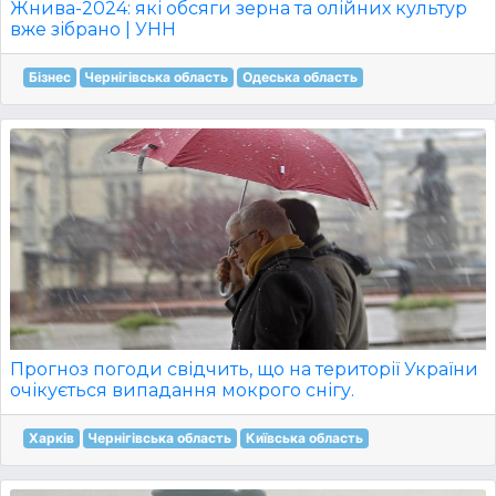
Жнива-2024: які обсяги зерна та олійних культур
вже зібрано | УНН
Бізнес
Чернігівська область
Одеська область
Прогноз погоди свідчить, що на території України
очікується випадання мокрого снігу.
Харків
Чернігівська область
Київська область