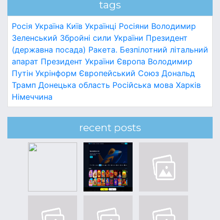
tags
Росія
Україна
Київ
Українці
Росіяни
Володимир
Зеленський
Збройні сили України
Президент
(державна посада)
Ракета.
Безпілотний літальний
апарат
Президент України
Європа
Володимир
Путін
Укрінформ
Європейський Союз
Дональд
Трамп
Донецька область
Російська мова
Харків
Німеччина
recent posts