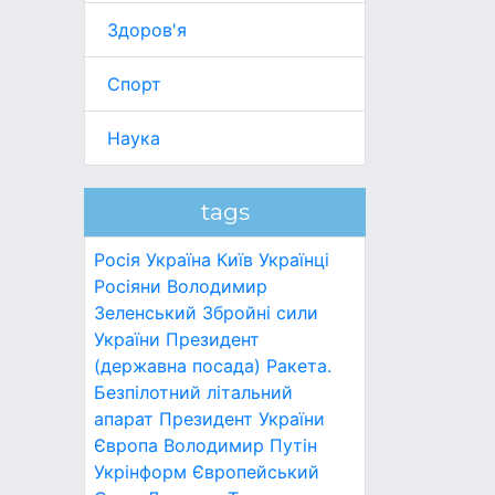
Здоров'я
Спорт
Наука
tags
Росія
Україна
Київ
Українці
Росіяни
Володимир
Зеленський
Збройні сили
України
Президент
(державна посада)
Ракета.
Безпілотний літальний
апарат
Президент України
Європа
Володимир Путін
Укрінформ
Європейський