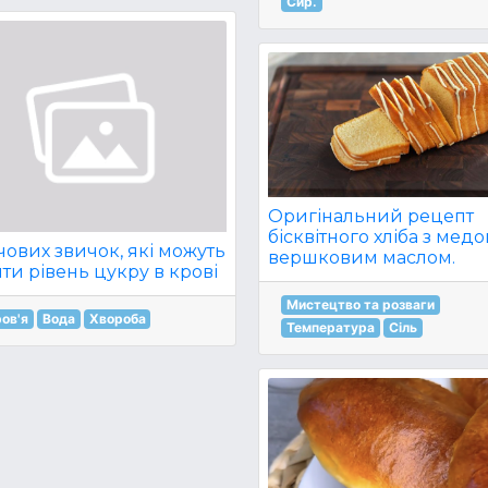
Сир.
Оригінальний рецепт
бісквітного хліба з мед
чових звичок, які можуть
вершковим маслом.
ти рівень цукру в крові
Мистецтво та розваги
ов'я
Вода
Хвороба
Температура
Сіль