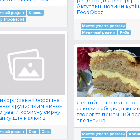
рецепти для вечері |
Актуальні новини куліна
FoodOboz
ичний рецепт
Кнопка
р (професія)
Мистецтво та розваги
Медичний рецепт
Риба
використання борошна
Легкий осінній десерт:
анної крупи: яким чином
соковиті яблука, ніжни
отувати корисну сирну
творог та приємний ар
анку для малюків.
апельсина.
ичний рецепт
Сир.
Сіль
Мистецтво та розваги
Аром