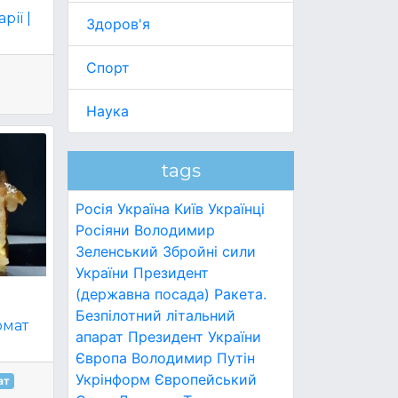
рії |
Здоров'я
Спорт
Наука
tags
Росія
Україна
Київ
Українці
Росіяни
Володимир
Зеленський
Збройні сили
України
Президент
(державна посада)
Ракета.
й
Безпілотний літальний
омат
апарат
Президент України
Європа
Володимир Путін
Укрінформ
Європейський
ат