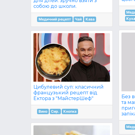
для дітей: зручно взяти з
собою до школи.
Мед
Куха
Медичний рецепт
Чай
Кава
Цибулевий суп: класичний
французький рецепт від
Без 
Ектора з "МайстерШеф"
та м
приг
Вино
Сир.
Кнопка
запік
Мед