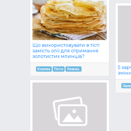
Що використовувати в тісті
замість олії для отримання
золотистих млинців?
5 хар
Кнопка
Тісто
Ложка.
зміни
Здор