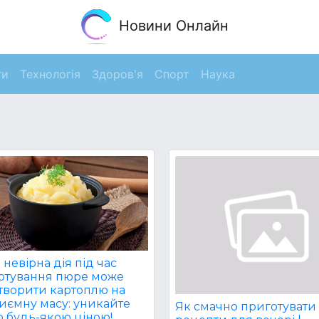
Новини Онлайн
ги
Технологія
Здоров'я
Спорт
Наука
невірна дія під час
отування пюре може
творити картоплю на
иємну масу: уникайте
Як смачно приготувати 
о будь-якою ціною!