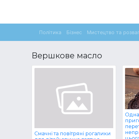
Політика
Бізнес
Мистецтво та розва
Вершкове масло
Одна 
приг
пере
непр
Смачні та повітряні рогалики
цьог