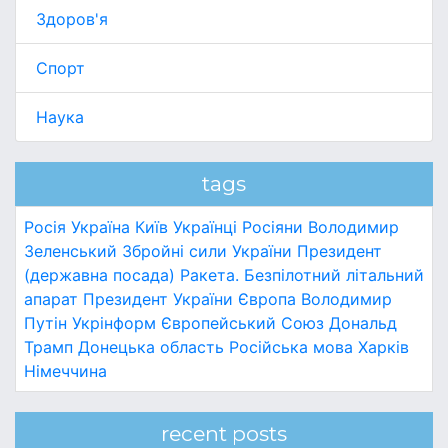
Здоров'я
Спорт
Наука
tags
Росія
Україна
Київ
Українці
Росіяни
Володимир
Зеленський
Збройні сили України
Президент
(державна посада)
Ракета.
Безпілотний літальний
апарат
Президент України
Європа
Володимир
Путін
Укрінформ
Європейський Союз
Дональд
Трамп
Донецька область
Російська мова
Харків
Німеччина
recent posts