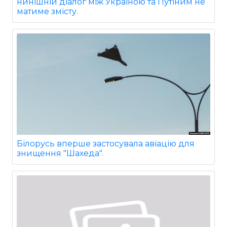
нинішній діалог між Україною та Путіним не
матиме змісту.
Білорусь вперше застосувала авіацію для
знищення "Шахеда".