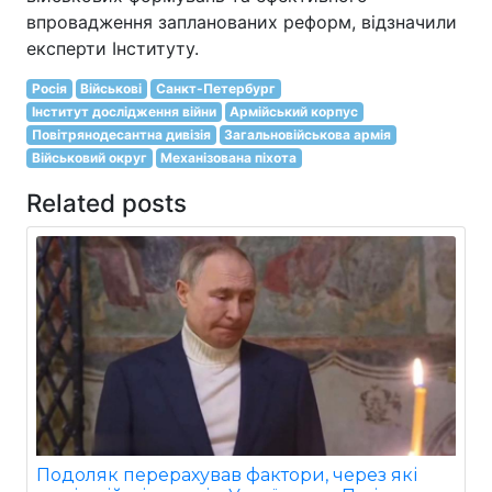
впровадження запланованих реформ, відзначили
експерти Інституту.
Росія
Військові
Санкт-Петербург
Інститут дослідження війни
Армійський корпус
Повітрянодесантна дивізія
Загальновійськова армія
Військовий округ
Механізована піхота
Related posts
Подоляк перерахував фактори, через які