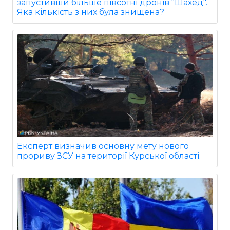
запустивши більше півсотні дронів "Шахед".
Яка кількість з них була знищена?
Експерт визначив основну мету нового
прориву ЗСУ на території Курської області.