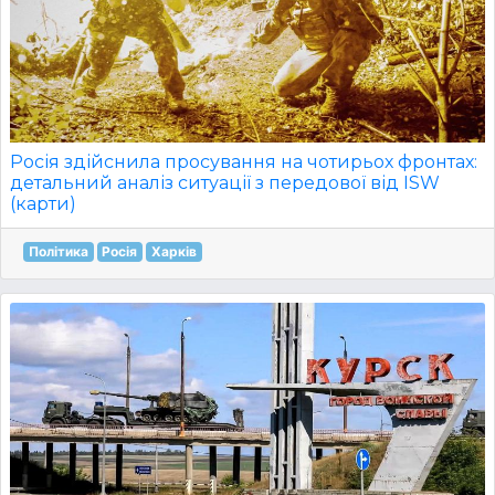
Росія здійснила просування на чотирьох фронтах:
детальний аналіз ситуації з передової від ISW
(карти)
Політика
Росія
Харків