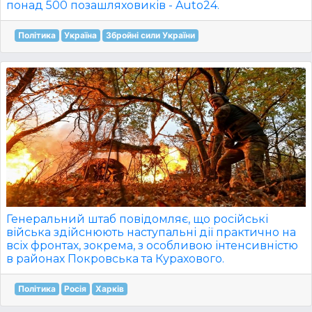
понад 500 позашляховиків - Auto24.
Політика
Україна
Збройні сили України
Генеральний штаб повідомляє, що російські
війська здійснюють наступальні дії практично на
всіх фронтах, зокрема, з особливою інтенсивністю
в районах Покровська та Курахового.
Політика
Росія
Харків