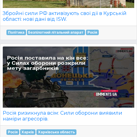
Збройні сили РФ активізують свої дії в Курській
області: нові дані від ISW.
Політика
Безпілотний літальний апарат
Росія
Росія ризикнула всім: Сили оборони виявили
наміри агресорів.
Росія
Харків
Харківська область