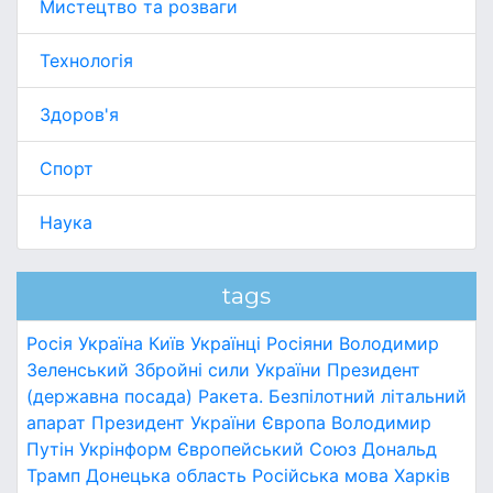
Мистецтво та розваги
Технологія
Здоров'я
Спорт
Наука
tags
Росія
Україна
Київ
Українці
Росіяни
Володимир
Зеленський
Збройні сили України
Президент
(державна посада)
Ракета.
Безпілотний літальний
апарат
Президент України
Європа
Володимир
Путін
Укрінформ
Європейський Союз
Дональд
Трамп
Донецька область
Російська мова
Харків