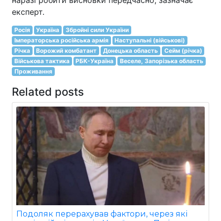
експерт.
Росія
Україна
Збройні сили України
Імператорська російська армія
Наступальні (військові)
Річка
Ворожий комбатант
Донецька область
Сейм (річка)
Військова тактика
РБК-Україна
Веселе, Запорізька область
Проживання
Related posts
Подоляк перерахував фактори, через які