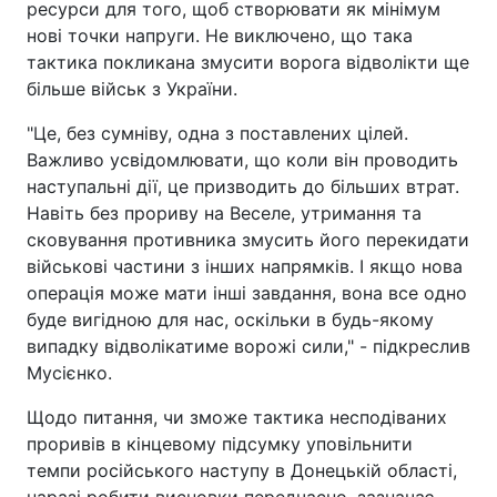
ресурси для того, щоб створювати як мінімум
нові точки напруги. Не виключено, що така
тактика покликана змусити ворога відволікти ще
більше військ з України.
"Це, без сумніву, одна з поставлених цілей.
Важливо усвідомлювати, що коли він проводить
наступальні дії, це призводить до більших втрат.
Навіть без прориву на Веселе, утримання та
сковування противника змусить його перекидати
військові частини з інших напрямків. І якщо нова
операція може мати інші завдання, вона все одно
буде вигідною для нас, оскільки в будь-якому
випадку відволікатиме ворожі сили," - підкреслив
Мусієнко.
Щодо питання, чи зможе тактика несподіваних
проривів в кінцевому підсумку уповільнити
темпи російського наступу в Донецькій області,
наразі робити висновки передчасно, зазначає