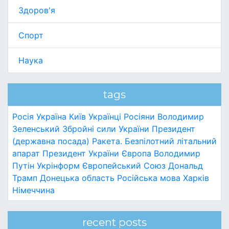
Здоров'я
Спорт
Наука
tags
Росія
Україна
Київ
Українці
Росіяни
Володимир
Зеленський
Збройні сили України
Президент
(державна посада)
Ракета.
Безпілотний літальний
апарат
Президент України
Європа
Володимир
Путін
Укрінформ
Європейський Союз
Дональд
Трамп
Донецька область
Російська мова
Харків
Німеччина
recent posts