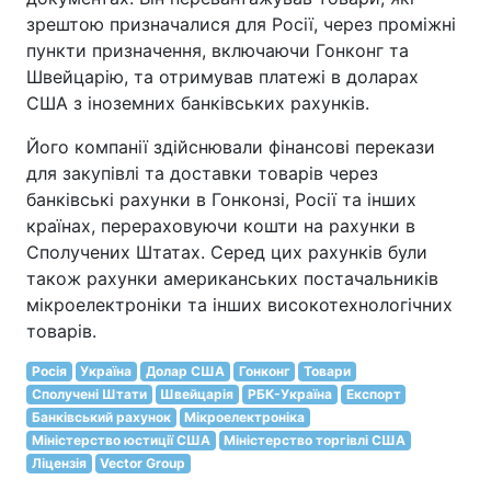
зрештою призначалися для Росії, через проміжні
пункти призначення, включаючи Гонконг та
Швейцарію, та отримував платежі в доларах
США з іноземних банківських рахунків.
Його компанії здійснювали фінансові перекази
для закупівлі та доставки товарів через
банківські рахунки в Гонконзі, Росії та інших
країнах, перераховуючи кошти на рахунки в
Сполучених Штатах. Серед цих рахунків були
також рахунки американських постачальників
мікроелектроніки та інших високотехнологічних
товарів.
Росія
Україна
Долар США
Гонконг
Товари
Сполучені Штати
Швейцарія
РБК-Україна
Експорт
Банківський рахунок
Мікроелектроніка
Міністерство юстиції США
Міністерство торгівлі США
Ліцензія
Vector Group