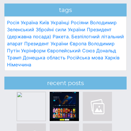
tags
Росія
Україна
Київ
Українці
Росіяни
Володимир
Зеленський
Збройні сили України
Президент
(державна посада)
Ракета.
Безпілотний літальний
апарат
Президент України
Європа
Володимир
Путін
Укрінформ
Європейський Союз
Дональд
Трамп
Донецька область
Російська мова
Харків
Німеччина
recent posts