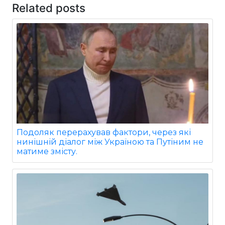
Related posts
Подоляк перерахував фактори, через які
нинішній діалог між Україною та Путіним не
матиме змісту.