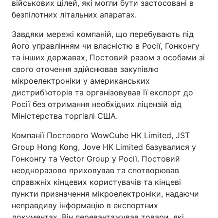
військових цілей, які могли бути застосовані в
безпілотних літальних апаратах.
Завдяки мережі компаній, що перебувають під
його управлінням чи власністю в Росії, Гонконгу
та інших державах, Постовий разом з особами зі
свого оточення здійснював закупівлю
мікроелектроніки у американських
дистриб'юторів та організовував її експорт до
Росії без отримання необхідних ліцензій від
Міністерства торгівлі США.
Компанії Постового WowCube HK Limited, JST
Group Hong Kong, Jove HK Limited базувалися у
Гонконгу та Vector Group у Росії. Постовий
неодноразово приховував та спотворював
справжніх кінцевих користувачів та кінцеві
пункти призначення мікроелектроніки, надаючи
неправдиву інформацію в експортних
документах. Він перевантажував товари, які