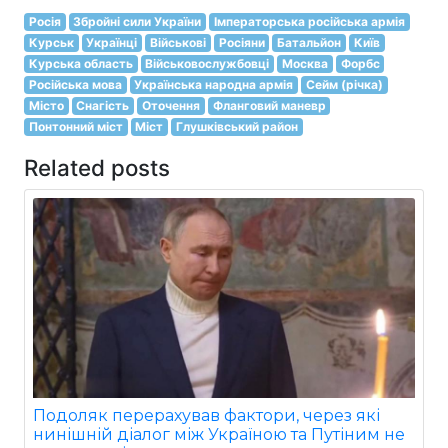
Росія
Збройні сили України
Імператорська російська армія
Курськ
Українці
Військові
Росіяни
Батальйон
Київ
Курська область
Військовослужбовці
Москва
Форбс
Російська мова
Українська народна армія
Сейм (річка)
Місто
Снагість
Оточення
Фланговий маневр
Понтонний міст
Міст
Глушківський район
Related posts
Подоляк перерахував фактори, через які
нинішній діалог між Україною та Путіним не