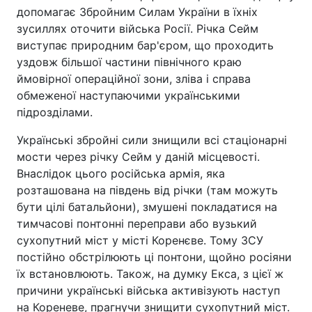
допомагає Збройним Силам України в їхніх
зусиллях оточити війська Росії. Річка Сейм
виступає природним бар'єром, що проходить
уздовж більшої частини північного краю
ймовірної операційної зони, зліва і справа
обмеженої наступаючими українськими
підрозділами.
Українські збройні сили знищили всі стаціонарні
мости через річку Сейм у даній місцевості.
Внаслідок цього російська армія, яка
розташована на південь від річки (там можуть
бути цілі батальйони), змушені покладатися на
тимчасові понтонні переправи або вузький
сухопутний міст у місті Коренєве. Тому ЗСУ
постійно обстрілюють ці понтони, щойно росіяни
їх встановлюють. Також, на думку Екса, з цієї ж
причини українські війська активізують наступ
на Кореневе, прагнучи знищити сухопутний міст.