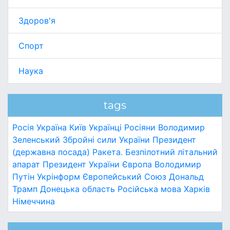
Здоров'я
Спорт
Наука
tags
Росія
Україна
Київ
Українці
Росіяни
Володимир
Зеленський
Збройні сили України
Президент
(державна посада)
Ракета.
Безпілотний літальний
апарат
Президент України
Європа
Володимир
Путін
Укрінформ
Європейський Союз
Дональд
Трамп
Донецька область
Російська мова
Харків
Німеччина