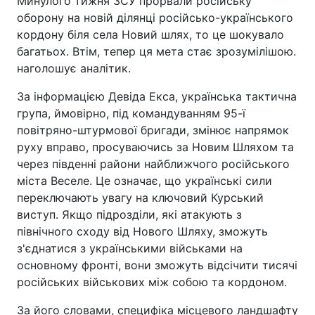
Минулого тижня ЗСУ прорвали російську
оборону на новій ділянці російсько-українського
кордону біля села Новий шлях, то це шокувало
багатьох. Втім, тепер ця мета стає зрозумілішою.
наголошує аналітик.
За інформацією Девіда Екса, українська тактична
група, ймовірно, під командуванням 95-ї
повітряно-штурмової бригади, змінює напрямок
руху вправо, просуваючись за Новим Шляхом та
через південні райони найближчого російського
міста Веселе. Це означає, що українські сили
переключають увагу на ключовий Курський
виступ. Якщо підрозділи, які атакують з
північного сходу від Нового Шляху, зможуть
з'єднатися з українськими військами на
основному фронті, вони зможуть відсічити тисячі
російських військових між собою та кордоном.
За його словами, специфіка місцевого ландшафту