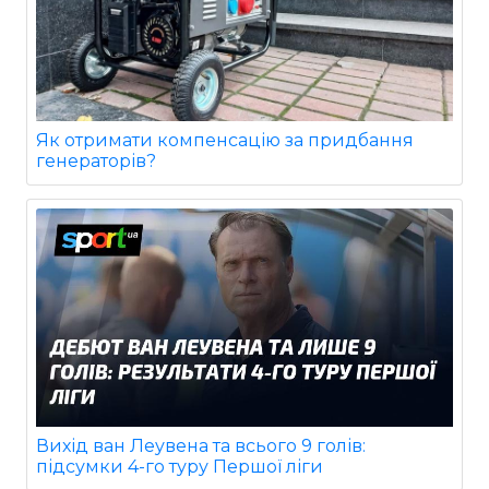
Як отримати компенсацію за придбання
генераторів?
Вихід ван Леувена та всього 9 голів:
підсумки 4-го туру Першої ліги