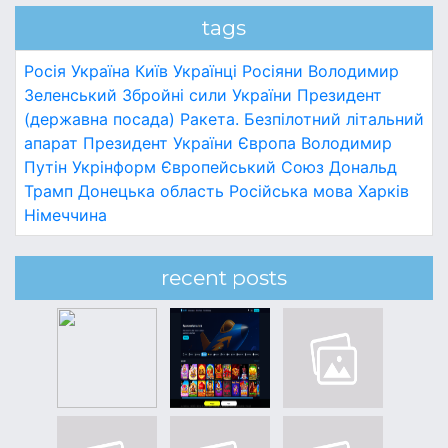
tags
Росія
Україна
Київ
Українці
Росіяни
Володимир
Зеленський
Збройні сили України
Президент
(державна посада)
Ракета.
Безпілотний літальний
апарат
Президент України
Європа
Володимир
Путін
Укрінформ
Європейський Союз
Дональд
Трамп
Донецька область
Російська мова
Харків
Німеччина
recent posts