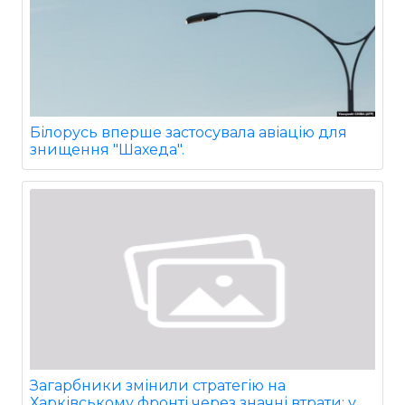
Білорусь вперше застосувала авіацію для
знищення "Шахеда".
Загарбники змінили стратегію на
Харківському фронті через значні втрати: у