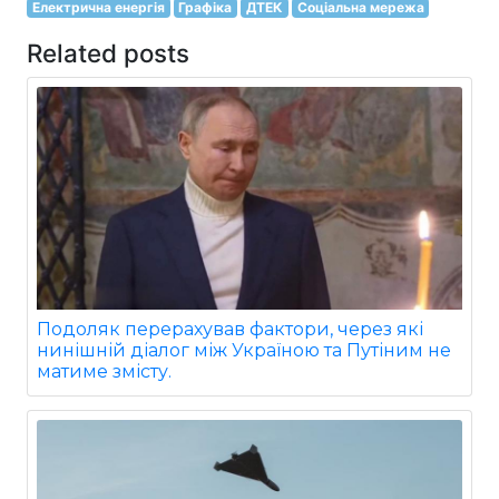
Електрична енергія
Графіка
ДТЕК
Соціальна мережа
Related posts
Подоляк перерахував фактори, через які
нинішній діалог між Україною та Путіним не
матиме змісту.