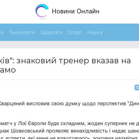
Новини Онлайн
ги
Технологія
Здоров'я
Спорт
Наука
ів": знаковий тренер вказав на
намо
С
й Кварцяний висловив свою думку щодо перспектив "Ди
 матч у Лізі Європи буде складним, жоден суперник не 
днак Шовковський проявляє винахідливість і надає шан
є аспекти, які мене не влаштовують, зокрема надмірна