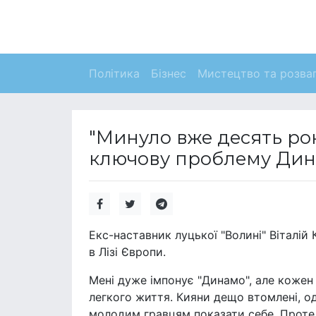
Політика
Бізнес
Мистецтво та розва
"Минуло вже десять рок
ключову проблему Ди
Екс-наставник луцької "Волині" Віталі
в Лізі Європи.
Мені дуже імпонує "Динамо", але кожен
легкого життя. Кияни дещо втомлені, о
молодим гравцям показати себе. Проте 