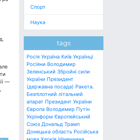
Спорт
Наука
д.
tags
Росія
Україна
Київ
Українці
Росіяни
Володимир
але
Зеленський
Збройні сили
йти
України
Президент
ії —
(державна посада)
Ракета.
,
Безпілотний літальний
апарат
Президент України
Європа
Володимир Путін
Укрінформ
Європейський
Союз
Дональд Трамп
Донецька область
Російська
мова
Харків
Німеччина