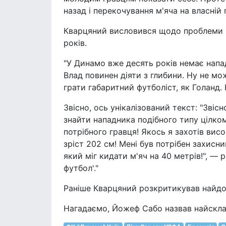
назад і перекочування м'яча на власній 
Кварцяний висловився щодо проблеми к
років.
"У Динамо вже десять років немає напа
Влад повинен діяти з глибини. Ну не мо
грати габаритний футболіст, як Голанд.
Звісно, ось унікалізований текст: "Зві
знайти нападника подібного типу цілк
потрібного гравця! Якось я захотів вис
зріст 202 см! Мені був потрібен захисни
який міг кидати м'яч на 40 метрів!", — 
футбол'."
Раніше Кварцяний розкритикував найд
Нагадаємо, Йожеф Сабо назвав найсклад