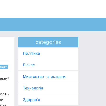
categories
Політика
Бізнес
порт
Мистецтво та розваги
намо"
Технологія
дасть
си
Здоров'я
 гра