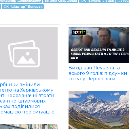
лександр Шовковський
Віталій Кварцяний
ФК "Волинь" Луцьк
Футбо
ФК "Шахтар" Донецьк
Вихід ван Леувена та
всього 9 голів: підсумки 
го туру Першої ліги
арбники змінили
тегію на Харківському
ті через значні втрати:
есантно-штурмових
ьках поділилися
ормацією про ситуацію