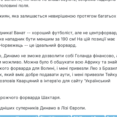
половині поля.
иян, яка залишається невирішеною протягом багатьох
дника! Ванат -- хороший футболіст, але не центрфорвар
же нападник бути меншим за 190 см! На цій позиції має
 Норвежець -- це ідеальний форвард.
сно, Динамо не зможе дозволити собі Голанда фінансово, 
ом можливо. Можна було б обшукати всю Африку та зна
окого форварда для Волині, і мені привезли Лео з Бразил
к, який вміє добре подавати аути, і мені привезли Тейку
розповів Кварцяний в інтерв'ю для сайту 'Український
орожчого форварда Шахтаря.
ніших суперників Динамо в Лізі Європи.