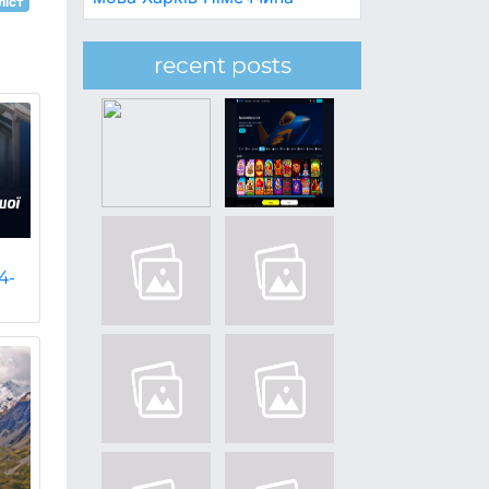
ліст
recent posts
4-