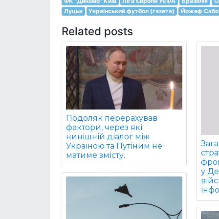
ФК "Динамо" Київ
Ліга Європи УЄФА
Бразилія
О
Луцьк
Український футбол (газета)
Йожеф Сабо
Related posts
Подоляк перерахував
фактори, через які
нинішній діалог між
Заг
Україною та Путіним не
стра
матиме змісту.
фрон
у Д
війс
інф