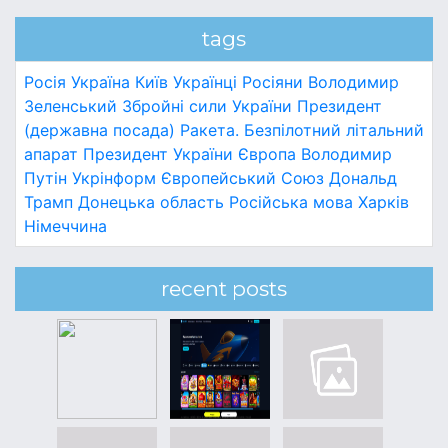
tags
Росія
Україна
Київ
Українці
Росіяни
Володимир
Зеленський
Збройні сили України
Президент
(державна посада)
Ракета.
Безпілотний літальний
апарат
Президент України
Європа
Володимир
Путін
Укрінформ
Європейський Союз
Дональд
Трамп
Донецька область
Російська мова
Харків
Німеччина
recent posts