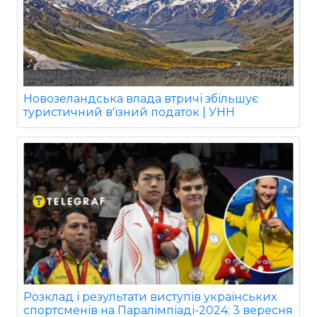
Новозеландська влада втричі збільшує
туристичний в'їзний податок | УНН
Розклад і результати виступів українських
спортсменів на Паралімпіаді-2024: 3 вересня