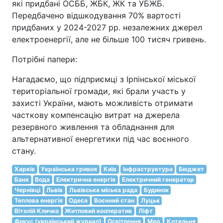
які придбані ОСББ, ЖБК, ЖК та УБЖБ.
Передбачено відшкодування 70% вартості
придбаних у 2024-2027 рр. незалежних джерел
електроенергії, але не більше 100 тисяч гривень.
Потрібні папери:
Нагадаємо, що підприємці з Ірпінської міської
територіальної громади, які брали участь у
захисті України, мають можливість отримати
часткову компенсацію витрат на джерела
резервного живлення та обладнання для
альтернативної енергетики під час воєнного
стану.
Харків
Українська гривня
Київ
Інфраструктура
Бюджет
Банк
Вода
Електрична енергія
Електричний генератор
Чернівці
Львів
Львівська міська рада
Будинок
Теплова енергія
Одеса
Воєнний стан
Луцьк
Віталій Кличко
Житловий кооператив
Ліфт
Фокус (український журнал)
Освітлення
Мер
Котельня