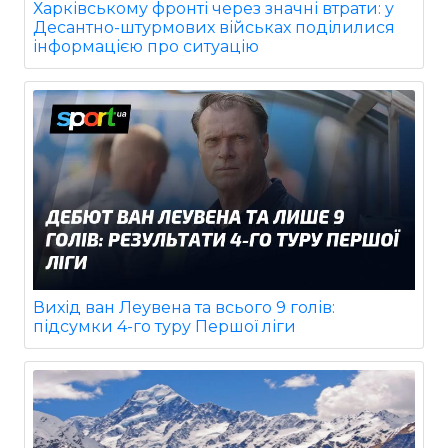
Харківському фронті через значні втрати: у
Десантно-штурмових військах поділилися
інформацією про ситуацію
Вихід ван Леувена та всього 9 голів:
підсумки 4-го туру Першої ліги