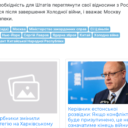
обхідність для Штатів переглянути свої відносини з Рос
я після завершення Холодної війни, і вважає Москву
зпеки.
сада)
Москва
Міністерство закордонних справ
Сі Цзіньпін
Нью-Йорк
Сергій Лавров
Ядерна зброя
Китай
Холодна війна
ент Китайської Народної Республіки
Керівник естонської
розвідки: Якщо конфлік
арбники змінили
буде призупинено, це н
тегію на Харківському
означатиме кінець війни