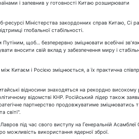
аїнами і запевнив у готовності Китаю розширювати
еб-ресурсі Міністерства закордонних справ Китаю, Сі р
ідтримці глобальної стабільності.
 Путіним, щоб... безперервно зміцнювати всебічні зв'яз
увати вносити свій вклад у забезпечення миру і стабіль
 між Китаєм і Росією зміцнюється, а їх практична співп
итайські відносини знаходяться на рекордно високому р
олітичному відомстві КНР. Російський лідер також заяв
ратегічне партнерство продовжуватиме зміцнюватись т
а світі".
 Лавров під час свого виступу на Генеральній Асамблеї
ро можливість використання ядерної зброї.