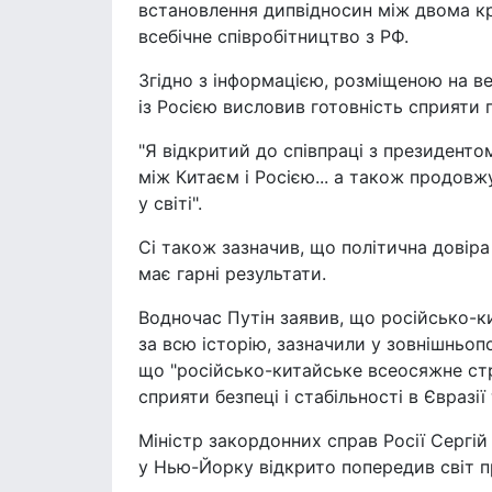
встановлення дипвідносин між двома кр
всебічне співробітництво з РФ.
Згідно з інформацією, розміщеною на в
із Росією висловив готовність сприяти п
"Я відкритий до співпраці з президентом
між Китаєм і Росією... а також продовж
у світі".
Сі також зазначив, що політична довіра
має гарні результати.
Водночас Путін заявив, що російсько-к
за всю історію, зазначили у зовнішньоп
що "російсько-китайське всеосяжне ст
сприяти безпеці і стабільності в Євразії т
Міністр закордонних справ Росії Сергій
у Нью-Йорку відкрито попередив світ п