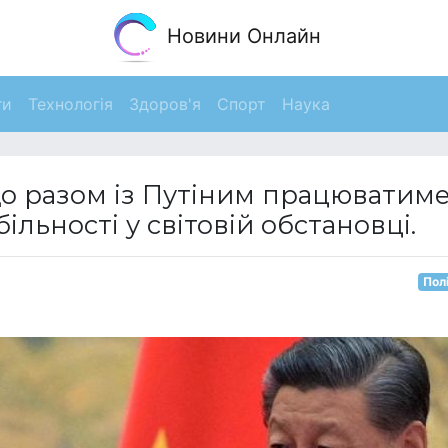
Новини Онлайн
ги
Технологія
Здоров'я
Спорт
Наука
що разом із Путіним працюватим
льності у світовій обстановці.
Пол