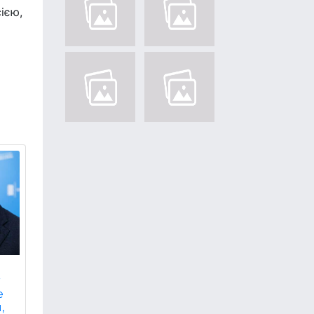
ією,
т
е
,