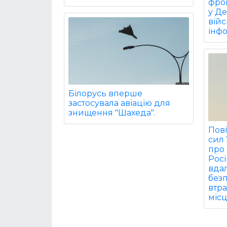
фрон
у Д
війс
інф
Білорусь вперше
застосувала авіацію для
знищення "Шахеда".
Пов
сил
про 
Росі
вдал
безп
втра
міс