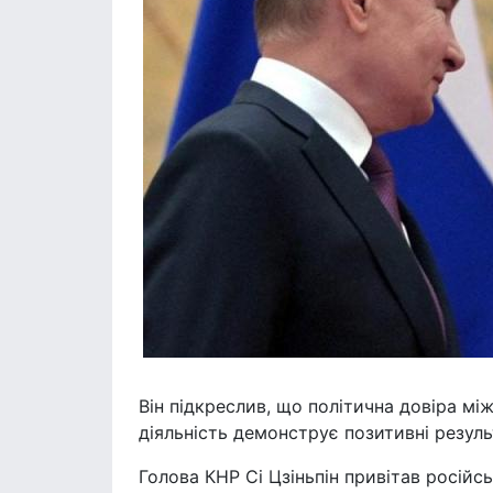
Він підкреслив, що політична довіра між
діяльність демонструє позитивні резуль
Голова КНР Сі Цзіньпін привітав російс