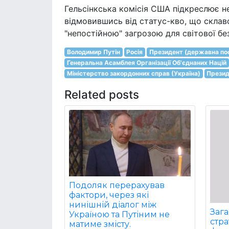
Гельсінкська комісія США підкреслює не
відмовившись від статус-кво, що склавс
"непостійною" загрозою для світової бе
Володимир Путін
Росія
Президент (державна по
Генеральна Асамблея Організації Об'єднаних Націй
Міністерство закордонних справ (Україна)
Презид
Related posts
Подоляк перерахував
фактори, через які
нинішній діалог між
Заг
Україною та Путіним не
стра
матиме змісту.