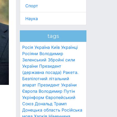
Спорт
Наука
tags
Росія
Україна
Київ
Українці
Росіяни
Володимир
Зеленський
Збройні сили
України
Президент
(державна посада)
Ракета.
Безпілотний літальний
апарат
Президент України
Європа
Володимир Путін
Укрінформ
Європейський
Союз
Дональд Трамп
Донецька область
Російська
мова
Харків
Німеччина