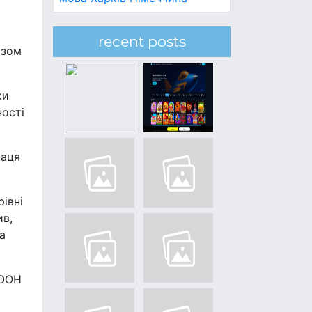
recent posts
азом
ки
ності
раця
івні
ив,
а
 ООН