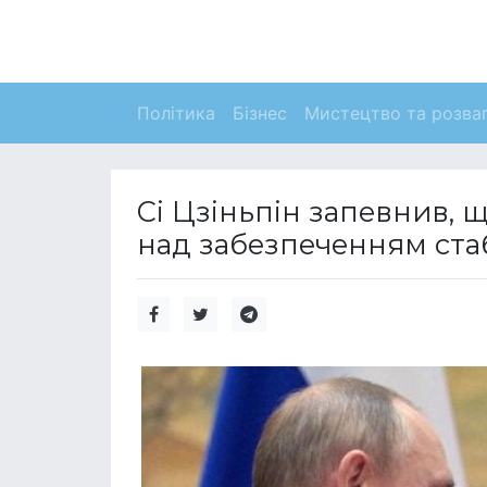
Політика
Бізнес
Мистецтво та розва
Сі Цзіньпін запевнив, 
над забезпеченням стабі