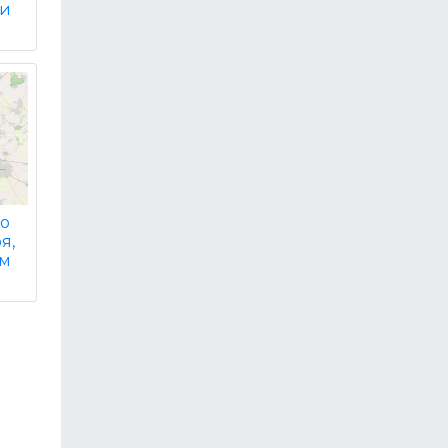
ти
но
я,
им