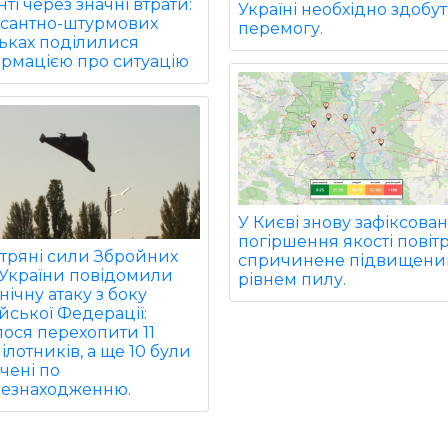
ті через значні втрати:
Україні необхідно здобу
есантно-штурмових
перемогу.
ьках поділилися
ормацією про ситуацію
У Києві знову зафіксова
погіршення якості повітр
ітряні сили Збройних
спричинене підвищен
 України повідомили
рівнем пилу.
нічну атаку з боку
йської Федерації:
ося перехопити 11
ілотників, а ще 10 були
чені по
цезнаходженню.