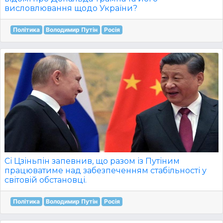
висловлювання щодо України?
Політика
Володимир Путін
Росія
Сі Цзіньпін запевнив, що разом із Путіним
працюватиме над забезпеченням стабільності у
світовій обстановці.
Політика
Володимир Путін
Росія