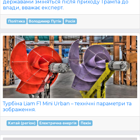
державами зміняться після приходу Трампа до
влади, вважає експерт.
Політика
Володимир Путін
Росія
Турбіна Liam F1 Mini Urban – технічні параметри та
зображення.
Китай (регіон)
Електрична енергія
Пекін