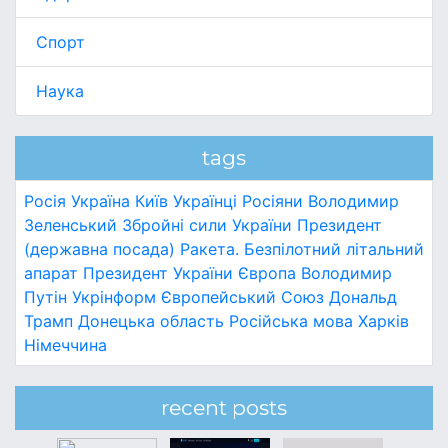
Спорт
Наука
tags
Росія
Україна
Київ
Українці
Росіяни
Володимир
Зеленський
Збройні сили України
Президент
(державна посада)
Ракета.
Безпілотний літальний
апарат
Президент України
Європа
Володимир
Путін
Укрінформ
Європейський Союз
Дональд
Трамп
Донецька область
Російська мова
Харків
Німеччина
recent posts