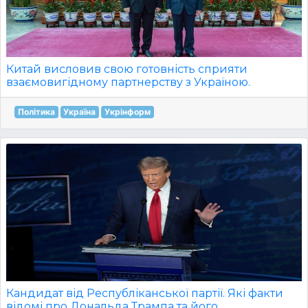
Китай висловив свою готовність сприяти
взаємовигідному партнерству з Україною.
Політика
Україна
Укрінформ
Кандидат від Республіканської партії. Які факти
відомі про Дональда Трампа та його