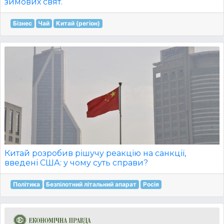
зимових свят.
Бізнес
Чай
Китай (регіон)
Китай розробив рішучу реакцію на санкції,
введені США: у чому суть справи?
Політика
Безпілотний літальний апарат
Росія