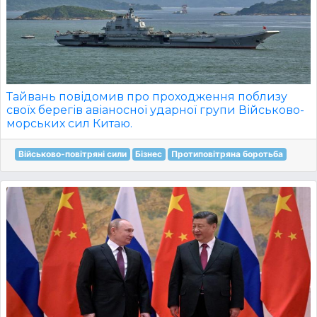
Тайвань повідомив про проходження поблизу
своїх берегів авіаносної ударної групи Військово-
морських сил Китаю.
Військово-повітряні сили
Бізнес
Протиповітряна боротьба