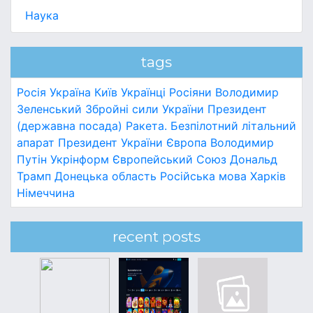
Наука
tags
Росія
Україна
Київ
Українці
Росіяни
Володимир
Зеленський
Збройні сили України
Президент
(державна посада)
Ракета.
Безпілотний літальний
апарат
Президент України
Європа
Володимир
Путін
Укрінформ
Європейський Союз
Дональд
Трамп
Донецька область
Російська мова
Харків
Німеччина
recent posts