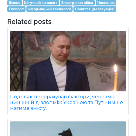
Бізнес
Штучний інтелект
Електронна війна
Чиновник
Експорт
Інформаційні технології
Поняття (дезавуація)
Related posts
Подоляк перерахував фактори, через які
нинішній діалог між Україною та Путіним не
матиме змісту.