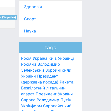
Здоров'я
я (Україна)
Спорт
Наука
tags
Росія
Україна
Київ
Українці
Росіяни
Володимир
Зеленський
Збройні сили
України
Президент
(державна посада)
Ракета.
Безпілотний літальний
апарат
Президент України
Європа
Володимир Путін
Укрінформ
Європейський