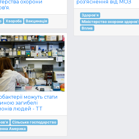
стерства охорони
роз'яснення від МОЗ
в'я.
Здоров'я
р
Хвороба
Вакцинація
Міністерство охорони здоров'
Вплив
бактерії можуть стати
иною загибелі
йонів людей - TT
ов'я
Сільське господарство
енна Америка