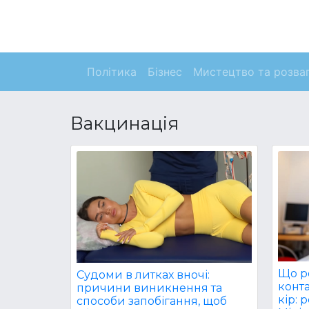
Політика
Бізнес
Мистецтво та розва
Вакцинація
Що р
Судоми в литках вночі:
конта
причини виникнення та
кір: 
способи запобігання, щоб