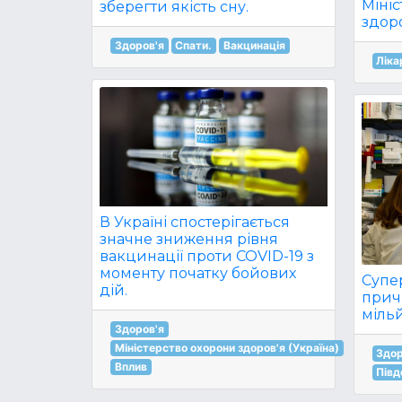
Міні
зберегти якість сну.
здоро
Здоров'я
Спати.
Вакцинація
Ліка
В Україні спостерігається
значне зниження рівня
вакцинації проти COVID-19 з
моменту початку бойових
Супер
дій.
прич
міль
Здоров'я
Міністерство охорони здоров'я (Україна)
Здор
Вплив
Півд