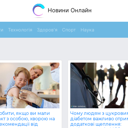
Новини Онлайн
ги
Технологія
Здоров'я
Спорт
Наука
обити, якщо ви мали
Чому людям з цукрови
кт з особою, хворою на
діабетом важливо отри
рекомендації від
додаткові щеплення: