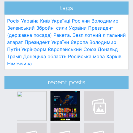
tags
Росія
Україна
Київ
Українці
Росіяни
Володимир
Зеленський
Збройні сили України
Президент
(державна посада)
Ракета.
Безпілотний літальний
апарат
Президент України
Європа
Володимир
Путін
Укрінформ
Європейський Союз
Дональд
Трамп
Донецька область
Російська мова
Харків
Німеччина
recent posts