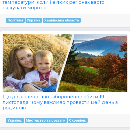
температури: коли і в яких регіонах варто
очікувати морозів.
Політика
Україна
Харківська область
Що дозволено і що заборонено робити 19
листопада: чому важливо провести цей день з
родиною.
Українці
Мистецтво та розваги
Скорпіон.