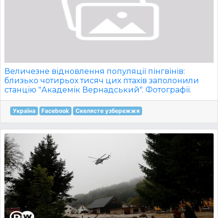
Величезне відновлення популяції пінгвінів:
близько чотирьох тисяч цих птахів заполонили
станцію "Академік Вернадський". Фотографії.
Україна
Facebook
Скелясте узбережжя