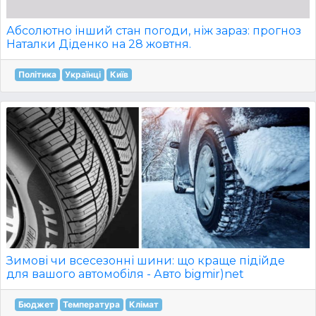
Абсолютно інший стан погоди, ніж зараз: прогноз
Наталки Діденко на 28 жовтня.
Політика
Українці
Київ
Зимові чи всесезонні шини: що краще підійде
для вашого автомобіля - Авто bigmir)net
Бюджет
Температура
Клімат