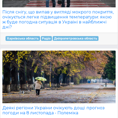
Після снігу, що випав у вигляді мокрого покриття,
очікується легке підвищення температури: якою
ж буде погодна ситуація в Україні в найближчі
дні?
Харківська область
Радіо
Дніпропетровська область
Деякі регіони України очікують дощі: прогноз
погоди на 8 листопада - Полеміка