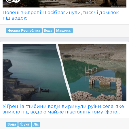
Повені в Європі: 11 осіб загинули, тисячі домівок
під водою.
Чеська Республіка
Вода
Машина.
У Греції з глибини води виринули руїни села, яке
зникло під водою майже півстоліття тому (фото).
Вода
Ґрунт
Ліс