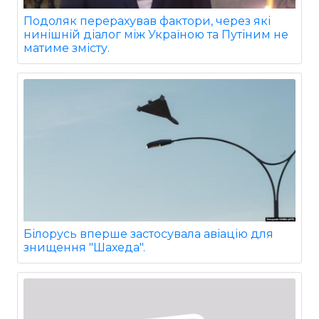
Подоляк перерахував фактори, через які
нинішній діалог між Україною та Путіним не
матиме змісту.
Білорусь вперше застосувала авіацію для
знищення "Шахеда".