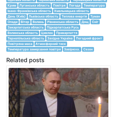
Крим
Луганська область
Повітря
Погода
Температура
Івано-Франківська область
Хмельницька область
День (Київ)
Львівська область
Теплова енергія
Туман
Опади
Вітер
Волинь
Рівненська область
Дощ
Сніг
Закарпатська область
Підкарпатська Русь
Волинська область
Циклон
Прикарпаття
Тернопільська область
Західна Україна
Погодний фронт
Повітряна маса
Атмосферний тиск
Температура замерзання повітря
Завірюха.
Сезон
Related posts