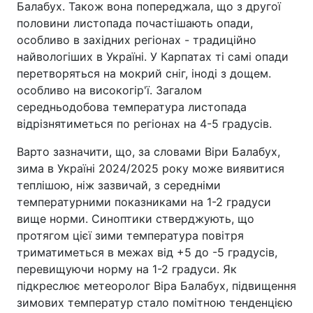
Балабух. Також вона попереджала, що з другої
половини листопада почастішають опади,
особливо в західних регіонах - традиційно
найвологіших в Україні. У Карпатах ті самі опади
перетворяться на мокрий сніг, іноді з дощем.
особливо на високогір'ї. Загалом
середньодобова температура листопада
відрізнятиметься по регіонах на 4-5 градусів.
Варто зазначити, що, за словами Віри Балабух,
зима в Україні 2024/2025 року може виявитися
теплішою, ніж зазвичай, з середніми
температурними показниками на 1-2 градуси
вище норми. Синоптики стверджують, що
протягом цієї зими температура повітря
триматиметься в межах від +5 до -5 градусів,
перевищуючи норму на 1-2 градуси. Як
підкреслює метеоролог Віра Балабух, підвищення
зимових температур стало помітною тенденцією