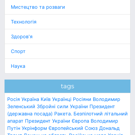
Мистецтво та розваги
Технологія
Здоров'я
Спорт
Наука
tags
Росія
Україна
Київ
Українці
Росіяни
Володимир
Зеленський
Збройні сили України
Президент
(державна посада)
Ракета.
Безпілотний літальний
апарат
Президент України
Європа
Володимир
Путін
Укрінформ
Європейський Союз
Дональд