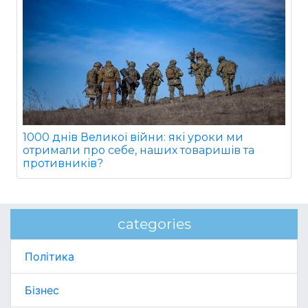
1000 днів Великої війни: які уроки ми
отримали про себе, наших товаришів та
противників?
categories
Політика
Бізнес