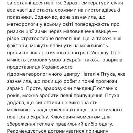
за останні десятиліття. Зараз температури січня
все частіше стають схожими на листопадівські
показники. Водночас, вона зазначила, що
метеорологи у всьому світі попереджають про
ризики цієї зими через маловивчене явище —
різке стратосферне потепління. Це, а також інші
фактори, можуть вплинути на можливість
проникнення арктичного повітря в Україну. Про
м’якість зимових умов в Україні також говорила
представниця Українського
гідрометеорологічного центру Наталія Птуха, яка
зазначила, що поки що робити точні прогнози
зарано. Проте, враховуючи тенденції останніх
років, можна зробити певні припущення. Птуха
додала, що синоптики не виключають
можливість надходження холоду та арктичного
повітря в Україну. Ключовим моментом для
збереження тепла є правильний вибір одягу.
Рекомендується дотримуватися принципу