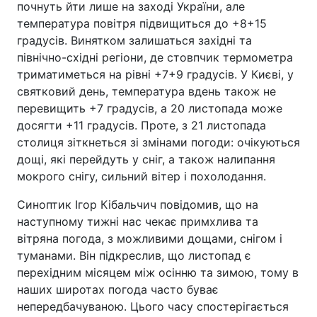
почнуть йти лише на заході України, але
температура повітря підвищиться до +8+15
градусів. Винятком залишаться західні та
північно-східні регіони, де стовпчик термометра
триматиметься на рівні +7+9 градусів. У Києві, у
святковий день, температура вдень також не
перевищить +7 градусів, а 20 листопада може
досягти +11 градусів. Проте, з 21 листопада
столиця зіткнеться зі змінами погоди: очікуються
дощі, які перейдуть у сніг, а також налипання
мокрого снігу, сильний вітер і похолодання.
Синоптик Ігор Кібальчич повідомив, що на
наступному тижні нас чекає примхлива та
вітряна погода, з можливими дощами, снігом і
туманами. Він підкреслив, що листопад є
перехідним місяцем між осінню та зимою, тому в
наших широтах погода часто буває
непередбачуваною. Цього часу спостерігається