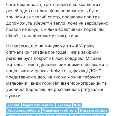
багатошаровості, тобто носити кілька легких
речей один на один. Хоча вони можуть бути
тоншими за теплий светр, прошарки повітря
допоможуть зберегти тепло. Хоча універсальних
правил не існує, є кілька ефективних порад, які
обов'язково допоможуть зігрітися.
Нагадаємо, що на минулому тижні Україну
спіткала снігопадна пригода! Низка західних
регіонів була покрита білою ковдрою. Місцеві
жителі активно ділилися зимовими пейзажами в
соціальних мережах. Крім того, фахівці ДСНС
представили відео, на якому можна побачити
мальовничі види гори Піп Іван Чорногірський та
урочища Заросляк, де розташовані рятувальні
пункти.
Україна
Харківська область
Українці
Київ
Херсонська область
Чернігівська область
Київська область
Одеська область
Черкаська область
Чернівецька область