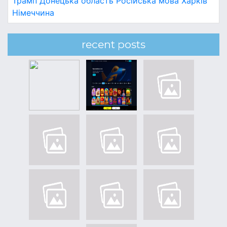
Трамп
Донецька область
Російська мова
Харків
Німеччина
recent posts