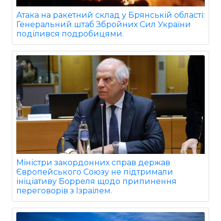
Атака на ракетний склад у Брянській області:
Генеральний штаб Збройних Сил України
поділився подробицями.
Міністри закордонних справ держав
Європейського Союзу не підтримали
ініціативу Борреля щодо припинення
переговорів з Ізраїлем.