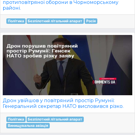
протиповітряної оборони в Чорноморському
районі.
Політика
Безпілотний літальний апарат
Росія
Дрон увійшов у повітряний простір Румунії:
Генеральний секретар НАТО висловився різко.
Політика
Безпілотний літальний апарат
Винищувальна авіація