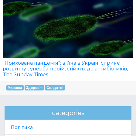
"Прихована пандемія": війна в Україні сприяє
розвитку супербактерій, стійких до антибіотиків, -
The Sunday Times
Україна
Здоров'я
Солдате!
categories
Політика