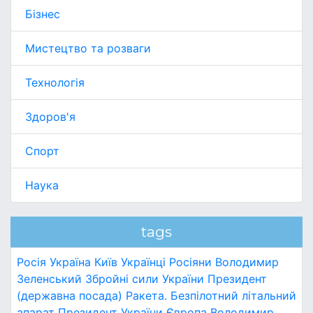
Бізнес
Мистецтво та розваги
Технологія
Здоров'я
Спорт
Наука
tags
Росія
Україна
Київ
Українці
Росіяни
Володимир
Зеленський
Збройні сили України
Президент
(державна посада)
Ракета.
Безпілотний літальний
апарат
Президент України
Європа
Володимир