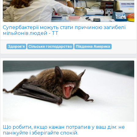
Супербактерії можуть стати причиною загибелі
мільйонів людей - TT
Здоров'я
Сільське господарство
Південна Америка
Що робити, якщо кажан потрапив у ваш дім: не
панікуйте і зберігайте спокій.