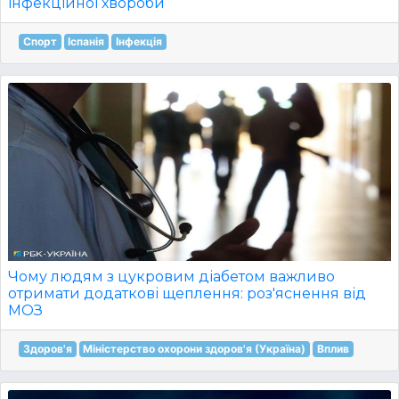
інфекційної хвороби
Спорт
Іспанія
Інфекція
Чому людям з цукровим діабетом важливо
отримати додаткові щеплення: роз'яснення від
МОЗ
Здоров'я
Міністерство охорони здоров'я (Україна)
Вплив