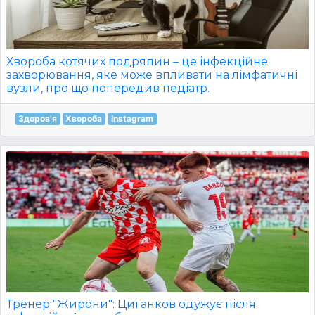
Хвороба котячих подряпин – це інфекційне
захворювання, яке може впливати на лімфатичні
вузли, про що попередив педіатр.
Здоров'я
Хвороба
Instagram
Тренер "Жирони": Циганков одужує після