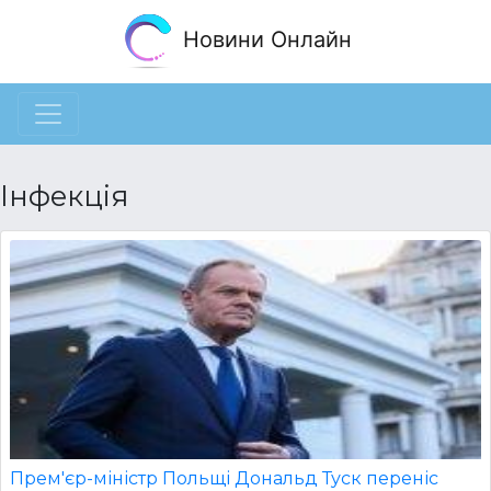
Новини Онлайн
Інфекція
Прем'єр-міністр Польщі Дональд Туск переніс