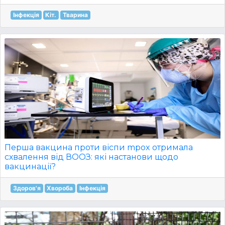
Інфекція
Кіт.
Тварина
Перша вакцина проти віспи mpox отримала
схвалення від ВООЗ: які настанови щодо
вакцинації?
Здоров'я
Хвороба
Інфекція