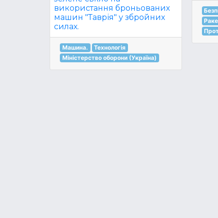
використання броньованих
Безп
машин "Таврія" у збройних
Раке
силах.
Прот
Машина.
Технологія
Міністерство оборони (Україна)