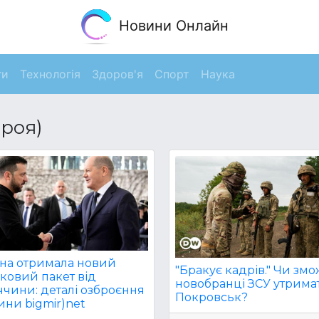
Новини Онлайн
ги
Технологія
Здоров'я
Спорт
Наука
роя)
їна отримала новий
"Бракує кадрів." Чи змо
ковий пакет від
новобранці ЗСУ утрима
ччини: деталі озброєння
Покровськ?
ини bigmir)net