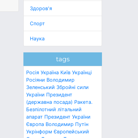
Здоров'я
Спорт
Наука
tags
Росія
Україна
Київ
Українці
Росіяни
Володимир
Зеленський
Збройні сили
України
Президент
(державна посада)
Ракета.
Безпілотний літальний
апарат
Президент України
Європа
Володимир Путін
Укрінформ
Європейський