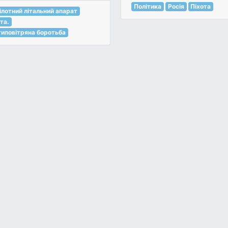
Політика
Росія
Піхота
ілотний літальний апарат
та.
иповітряна боротьба