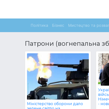
Політика
Бізнес
Мистецтво та розва
Патрони (вогнепальна зб
Укра
війсь
Німе
Міністерство оборони дало
- нов
зелене світло на