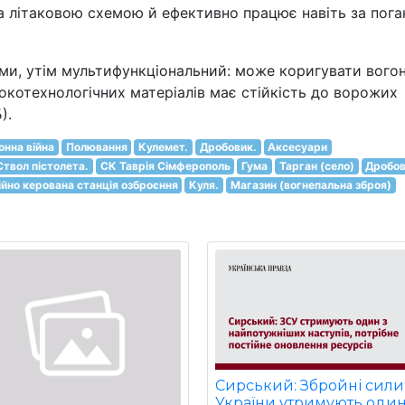
за літаковою схемою й ефективно працює навіть за пога
ми, утім мультифункціональний: може коригувати вого
окотехнологічних матеріалів має стійкість до ворожих
).
онна війна
Полювання
Кулемет.
Дробовик.
Аксесуари
Ствол пістолета.
СК Таврія Сімферополь
Гума
Тарган (село)
Дробо
йно керована станція озброєння
Куля.
Магазин (вогнепальна зброя)
Сирський: Збройні сили
України утримують один