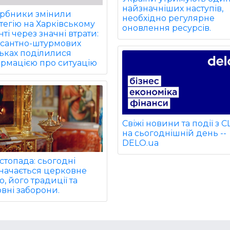
найзначніших наступів,
арбники змінили
необхідно регулярне
тегію на Харківському
оновлення ресурсів.
ті через значні втрати:
есантно-штурмових
ьках поділилися
ормацією про ситуацію
Свіжі новини та події з 
на сьогоднішній день --
DELO.ua
стопада: сьогодні
значається церковне
о, його традиції та
вні заборони.