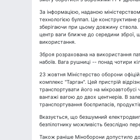
За інформацією, наданою міністерством
технологією булпап. Це конструктивне 
зберігаючи при цьому довжину ствола. 
центр ваги ближче до середини зброї, 
використання.
Зброя розрахована на використання патр
набоїв. Вага рушниці -- понад чотири кі
23 жовтня Міністерство оборони офіці
комплекс "Тарган". Цей пристрій відрі
транспортувати його на мікроавтобусі 
вантажі вагою до двох центнерів. В зал
транспортування боєприпасів, продукті
Вказується, що безшумний електродвигу
безпілотнику можливість безслідно пере
Також раніше Міноборони допустило до