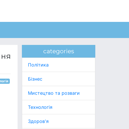
categories
ння
Політика
Бізнес
логія
Мистецтво та розваги
Технологія
Здоров'я