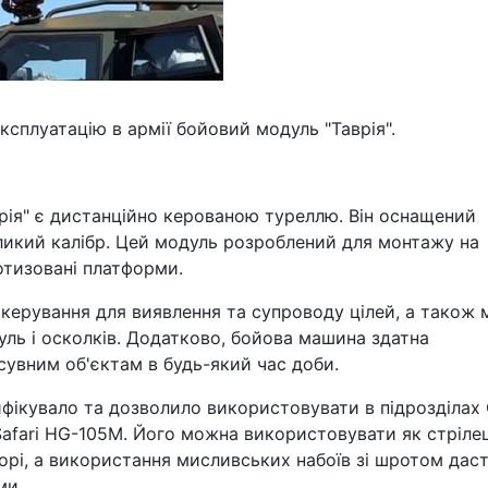
ксплуатацію в армії бойовий модуль "Таврія".
рія" є дистанційно керованою туреллю. Він оснащений
ликий калібр. Цей модуль розроблений для монтажу на
отизовані платформи.
керування для виявлення та супроводу цілей, а також 
уль і осколків. Додатково, бойова машина здатна
сувним об'єктам в будь-який час доби.
фікувало та дозволило використовувати в підрозділах
afari HG-105M. Його можна використовувати як стріле
рі, а використання мисливських набоїв зі шротом дас
ми.