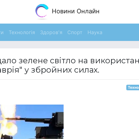
Новини Онлайн
ги
Технологія
Здоров'я
Спорт
Наука
дало зелене світло на використа
рія" у збройних силах.
Техно