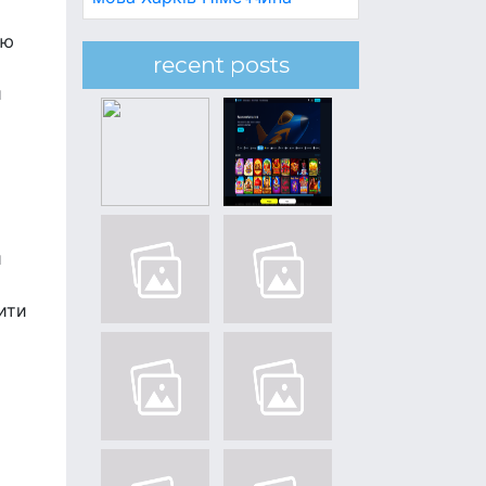
ою
recent posts
и
й
ити