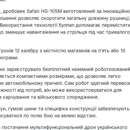
, дробовик Safari HG-105M виготовлений за інноваційн
рішення дозволяє скоротити загальну довжину рушниці,
Використання технології булпап допомагає перемістит
що зменшує навантаження на стрільця під час тривалого
онів 12 калібру з місткістю магазинів на п'ять або 10
лограми.
йно зареєструвало безпілотний наземний роботизовани
зняється компактними розмірами, що дозволяє легко
чи автомобільному причепі. Сам робот здатний перевоз
ежності від потреб, він може використовуватися для
в харчування та військового спорядження.
н, гумові шини та специфіка конструкції забезпечують
суватися по полю бою на великі відстані.
 постачання мультифункціональний дрон українського