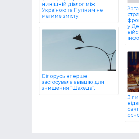
нинішній діалог між
Заг
Україною та Путіним не
стра
матиме змісту.
фрон
у Д
війс
інф
Білорусь вперше
застосувала авіацію для
знищення "Шахеда".
3 ли
від
свят
осно