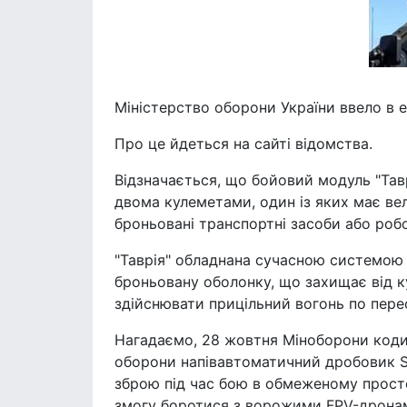
Міністерство оборони України ввело в е
Про це йдеться на сайті відомства.
Відзначається, що бойовий модуль "Тав
двома кулеметами, один із яких має ве
броньовані транспортні засоби або роб
"Таврія" обладнана сучасною системою 
броньовану оболонку, що захищає від к
здійснювати прицільний вогонь по пере
Нагадаємо, 28 жовтня Міноборони коди
оборони напівавтоматичний дробовик S
зброю під час бою в обмеженому просто
змогу боротися з ворожими FPV-дрона