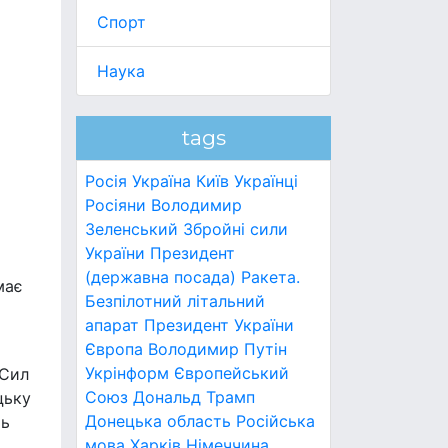
Спорт
Наука
tags
Росія
Україна
Київ
Українці
Росіяни
Володимир
Зеленський
Збройні сили
України
Президент
(державна посада)
Ракета.
має
Безпілотний літальний
апарат
Президент України
Європа
Володимир Путін
Укрінформ
Європейський
 Сил
Союз
Дональд Трамп
цьку
Донецька область
Російська
ть
мова
Харків
Німеччина