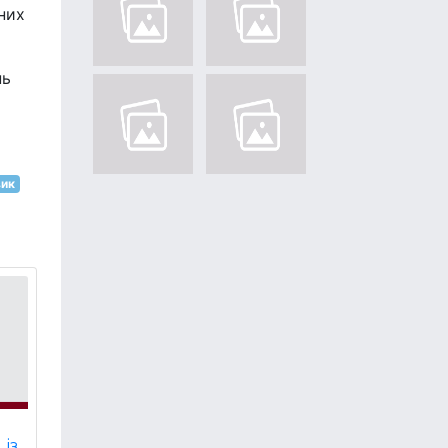
них
нь
вик
 із