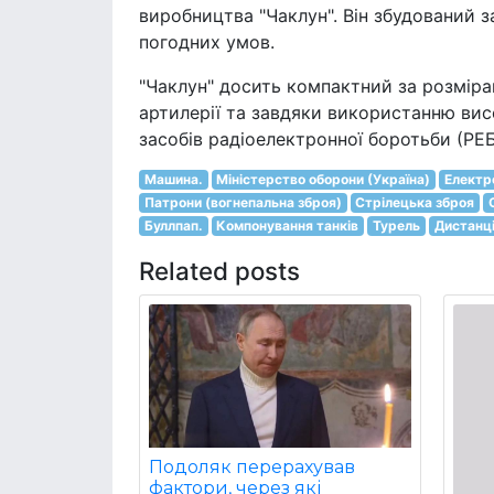
виробництва "Чаклун". Він збудований 
погодних умов.
"Чаклун" досить компактний за розміра
артилерії та завдяки використанню вис
засобів радіоелектронної боротьби (РЕБ
Машина.
Міністерство оборони (Україна)
Електр
Патрони (вогнепальна зброя)
Стрілецька зброя
Буллпап.
Компонування танків
Турель
Дистанці
Related posts
Подоляк перерахував
фактори, через які