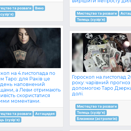
вирішити непросту дил
ецтво та розваги
Вино
Мистецтво та розваги
Аста
(сузір'я)
Телець (сузір'я)
коп на 4 листопада по
Гороскоп на листопад 
м Таро: для Раків це
року: чарівний прогноз
 день наповнений
допомогою Таро Дзерк
щами, а Леви отримають
долі.
ивість скористатися
ими моментами.
Мистецтво та розваги
Телець (сузір'я)
ецтво та розваги
Астацидея
Близнюки (астрологія)
ць (сузір'я)