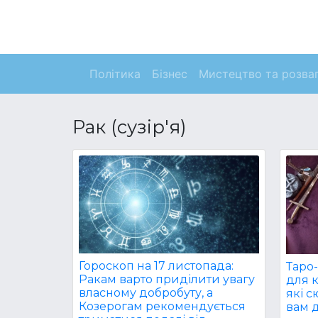
Політика
Бізнес
Мистецтво та розва
Рак (сузір'я)
Гороскоп на 17 листопада:
Таро-
Ракам варто приділити увагу
для к
власному добробуту, а
які 
Козерогам рекомендується
вам д