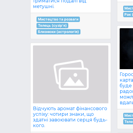
триматися подалі від
метушні.
Мист
Рак 
Мистецтво та розваги
Телець (сузір'я)
Близнюки (астрологія)
Горос
карта
буде
радо
можл
вдал
Відчують аромат фінансового
успіху: чотири знаки, що
Мист
здатні завоювати серця будь-
Теле
кого.