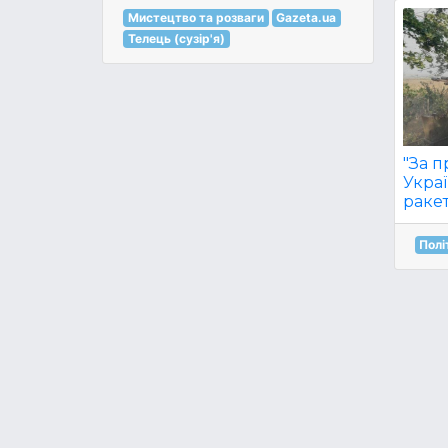
Мистецтво та розваги
Gazeta.ua
Телець (сузір'я)
"За п
Украї
ракет
Полі