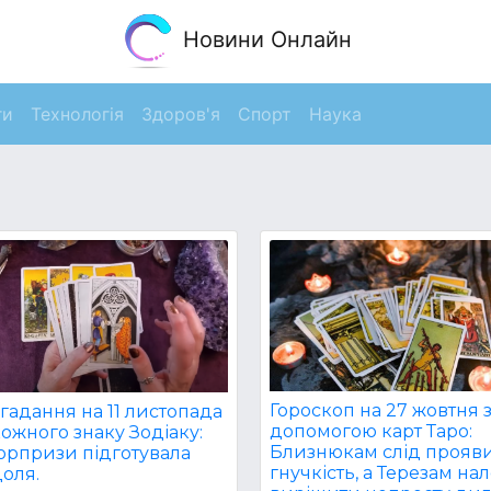
Новини Онлайн
ги
Технологія
Здоров'я
Спорт
Наука
Гороскоп на 27 жовтня 
гадання на 11 листопада
допомогою карт Таро:
ожного знаку Зодіаку:
Близнюкам слід прояв
сюрпризи підготувала
гнучкість, а Терезам на
оля.