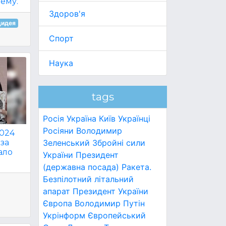
ему.
Здоров'я
цидея
Спорт
Наука
tags
Росія
Україна
Київ
Українці
Росіяни
Володимир
2024
Зеленський
Збройні сили
 за
ало
України
Президент
(державна посада)
Ракета.
Безпілотний літальний
апарат
Президент України
Європа
Володимир Путін
Укрінформ
Європейський