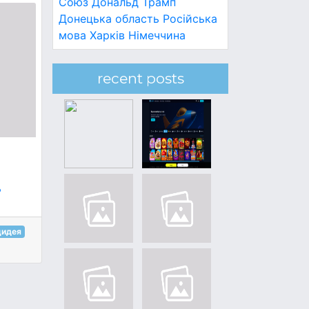
Союз
Дональд Трамп
Донецька область
Російська
мова
Харків
Німеччина
recent posts
а
ь
цидея