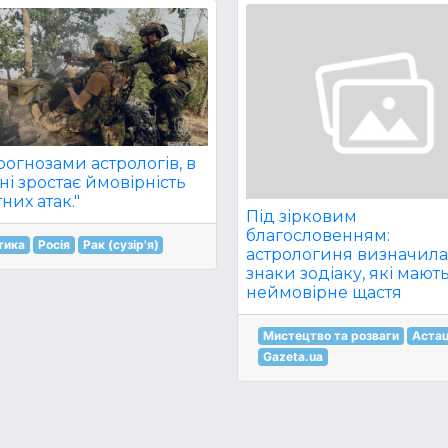
рогнозами астрологів, в
ні зростає ймовірність
них атак."
Під зірковим
благословенням:
тика
Росія
Рак (сузір'я)
астрологиня визначил
знаки зодіаку, які мают
неймовірне щастя
Мистецтво та розваги
Аста
Gazeta.ua