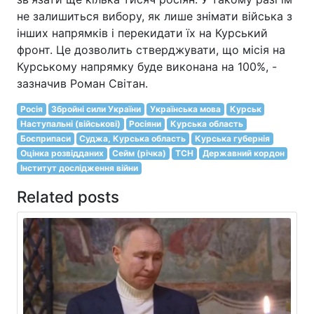
не залишиться вибору, як лише знімати війська з
інших напрямків і перекидати їх на Курський
фронт. Це дозволить стверджувати, що місія на
Курському напрямку буде виконана на 100%, -
зазначив Роман Світан.
Росія
Збройні сили України
Українська мова
Курськ
Наступальні (військові)
Росіяни
Курська область
Боєприпаси
Суджа, Курська область
Курська губернія
Оцінка розвідданих
Сейм (річка)
ТСН
Державний кордон
Інститут дослідження війни
Related posts