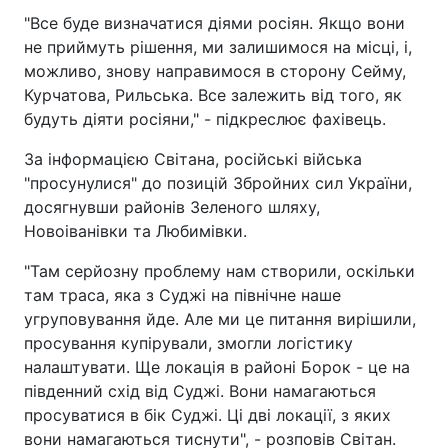
"Все буде визначатися діями росіян. Якщо вони
не приймуть рішення, ми залишимося на місці, і,
можливо, знову направимося в сторону Сейму,
Курчатова, Рильська. Все залежить від того, як
будуть діяти росіяни," - підкреслює фахівець.
За інформацією Світана, російські війська
"просунулися" до позицій Збройних сил України,
досягнувши районів Зеленого шляху,
Новоіванівки та Любимівки.
"Там серйозну проблему нам створили, оскільки
там траса, яка з Суджі на північне наше
угруповування йде. Але ми це питання вирішили,
просування купірували, змогли логістику
налаштувати. Ще локація в районі Борок - це на
південний схід від Суджі. Вони намагаються
просуватися в бік Суджі. Ці дві локації, з яких
вони намагаються тиснути", - розповів Світан.