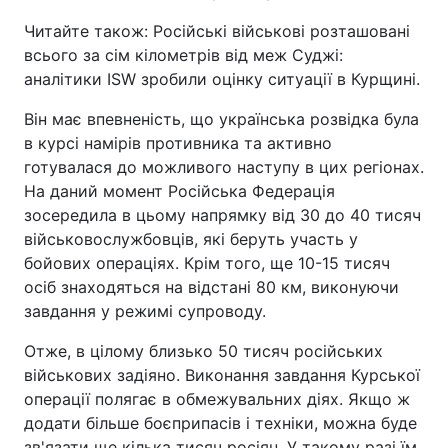
Читайте також: Російські військові розташовані
всього за сім кілометрів від меж Суджі:
аналітики ISW зробили оцінку ситуації в Курщині.
Він має впевненість, що українська розвідка була
в курсі намірів противника та активно
готувалася до можливого наступу в цих регіонах.
На даний момент Російська Федерація
зосередила в цьому напрямку від 30 до 40 тисяч
військовослужбовців, які беруть участь у
бойових операціях. Крім того, ще 10-15 тисяч
осіб знаходяться на відстані 80 км, виконуючи
завдання у режимі супроводу.
Отже, в цілому близько 50 тисяч російських
військових задіяно. Виконання завдання Курської
операції полягає в обмежувальних діях. Якщо ж
додати більше боєприпасів і техніки, можна буде
зв'язати ще кілька тисяч росіян. У такому разі їм