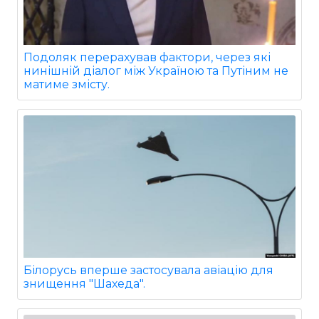
Подоляк перерахував фактори, через які
нинішній діалог між Україною та Путіним не
матиме змісту.
Білорусь вперше застосувала авіацію для
знищення "Шахеда".